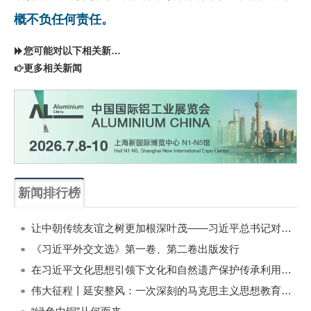
概不负任何责任。
您可能对以下相关新闻同样感兴趣
更多相关新闻
新闻排行榜
一周
每月
让中朝传统友谊之树更加根深叶茂——习近平总书记对朝鲜进行国事访问纪实
《习近平外交文选》第一卷、第二卷出版发行
在习近平文化思想引领下文化和自然遗产保护传承利用工作开创新局面
伟大征程丨延安整风：一次深刻的马克思主义思想教育运动