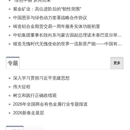
“绿色中铜”从何而来
紫金矿业：高位进阶后的“韧性突围”
中国恩菲与绿色动力签署战略合作协议
铸造铝合金期货交易一周年服务实体功能初显
中铝集团董事长段向东与蒙古国副总理诺木泰巴亚尔举行会谈
锻造无愧时代无愧使命的世界一流新质产能——中国有色金属工业的战略应对与破局之道（二）
专题
更多
深入学习贯彻习近平党建思想
伟大征程
树立和践行正确政绩观
2026年全国两会有色金属行业专题报道
2026新春走基层