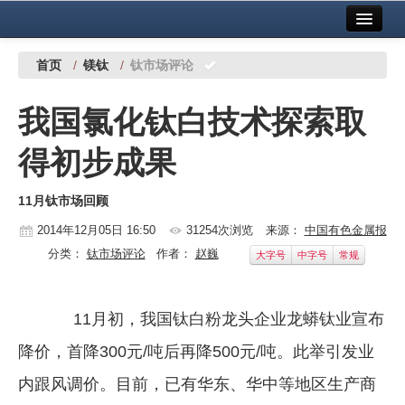
首页
中国有色金属报社主办
广告服务
首页
/
镁钛
/
钛市场评论
要闻
我国氯化钛白技术探索取
铜镍铅锌
得初步成果
铝
11月钛市场回顾
稀有稀土
2014年12月05日 16:50
31254次浏览
来源：
中国有色金属报
有色市场
分类：
钛市场评论
作者：
赵巍
大字号
中字号
常规
科技
镁钛
11月初，我国钛白粉龙头企业龙蟒钛业宣布
降价，首降300元/吨后再降500元/吨。此举引发业
地矿 建设
内跟风调价。目前，已有华东、华中等地区生产商
党建工作