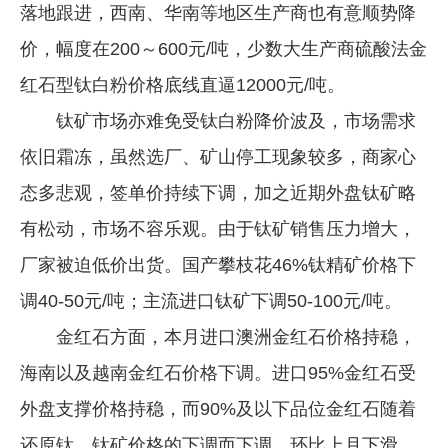
落地跟进，西南、华南等地区生产商也有意顺势降
企业文化
价，幅度在200～600元/吨，少数大生产商硫酸法金
《资源再生》杂志
红石型钛白粉价格底线直逼12000元/吨。
行情报价
钛矿市场亦难免受钛白粉降价波及，市场需求
数字报
依旧霜冻，虽然选厂、矿山停工现象较多，商家心
态多悲观，签单价持续下调，加之近期外盘钛矿略
有松动，市场不容乐观。由于钛矿销售压力增大，
厂家被迫低价出货。国产攀枝花46%钛精矿价格下
调40-50元/吨；主流进口钛矿下调50-100元/吨。
金红石方面，本月进口澳洲金红石价格持稳，
海南以及越南金红石价格下调。进口95%金红石受
外盘支撑价格持稳，而90%及以下品位金红石随着
还原钛、钛矿价格的下调而下调，环比上月下滑