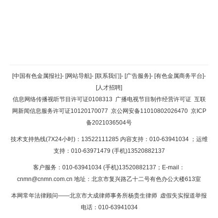
返回顶部
[中国有色金属报社]
-
[网站导航]
-
[联系我们]
-
[广告服务]
-
[有色金属商务平台]
-
[人才招聘]
返回首页
信息网络传播视听节目许可证0108313
广播电视节目制作经营许可证
互联
网新闻信息服务许可证10120170077
京公网安备11010802026470
京ICP
备2021036504号
技术支持热线(7X24小时)：13522111285 内容支持：010-63941034
；运维
支持：010-63971479 (手机)13520882137
客户服务：010-63941034 (手机)13520882137；E-mail：
cnmn@cnmn.com.cn
地址：北京市复兴路乙十二号有色办公大楼613室
本网常年法律顾问——北京市大成律师事务所杨贵生律师 虚假失实报道举报
电话：010-63941034