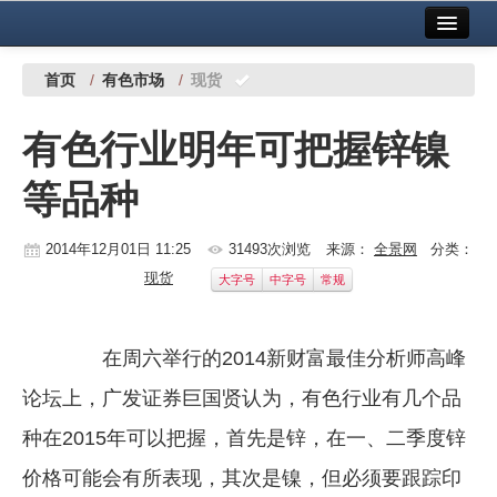
首页
中国有色金属报社主办
广告服务
首页
/
有色市场
/
现货
要闻
有色行业明年可把握锌镍
铜镍铅锌
等品种
铝
稀有稀土
2014年12月01日 11:25
31493次浏览
来源：
全景网
分类：
现货
大字号
中字号
常规
有色市场
科技
在周六举行的2014新财富最佳分析师高峰
镁钛
论坛上，广发证券巨国贤认为，有色行业有几个品
地矿 建设
种在2015年可以把握，首先是锌，在一、二季度锌
价格可能会有所表现，其次是镍，但必须要跟踪印
党建工作