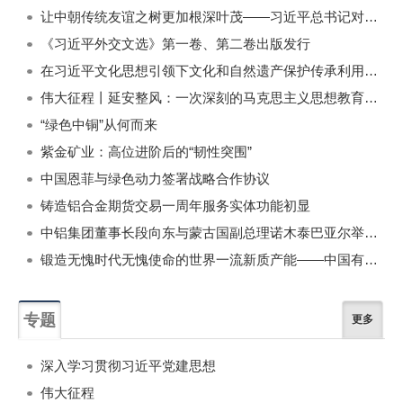
一周
每月
让中朝传统友谊之树更加根深叶茂——习近平总书记对朝鲜进行国事访问纪实
《习近平外交文选》第一卷、第二卷出版发行
在习近平文化思想引领下文化和自然遗产保护传承利用工作开创新局面
伟大征程丨延安整风：一次深刻的马克思主义思想教育运动
“绿色中铜”从何而来
紫金矿业：高位进阶后的“韧性突围”
中国恩菲与绿色动力签署战略合作协议
铸造铝合金期货交易一周年服务实体功能初显
中铝集团董事长段向东与蒙古国副总理诺木泰巴亚尔举行会谈
锻造无愧时代无愧使命的世界一流新质产能——中国有色金属工业的战略应对与破局之道（二）
专题
更多
深入学习贯彻习近平党建思想
伟大征程