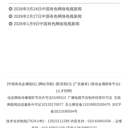
2026年3月24日中国有色网络电视新闻
2026年2月27日中国有色网络电视新闻
2026年1月9日中国有色网络电视新闻
返回顶部
[中国有色金属报社]
-
[网站导航]
-
[联系我们]
-
[广告服务]
-
[有色金属商务平台]
-
[人才招聘]
返回首页
信息网络传播视听节目许可证0108313
广播电视节目制作经营许可证
互联
网新闻信息服务许可证10120170077
京公网安备11010802026470
京ICP
备2021036504号
技术支持热线(7X24小时)：13522111285 内容支持：010-63941034
；运维
支持：010-63971479 (手机)13520882137