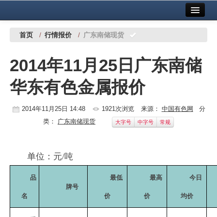
首页
中国有色金属报社主办
广告服务
首页
/
行情报价
/
广东南储现货
要闻
2014年11月25日广东南储
铜镍铅锌
华东有色金属报价
铝
稀有稀土
2014年11月25日 14:48
1921次浏览
来源：
中国有色网
分
类：
广东南储现货
大字号
中字号
常规
有色市场
科技
单位：元
/
吨
镁钛
品
最低
最高
今日
牌号
地矿 建设
名
价
价
均价
党建工作