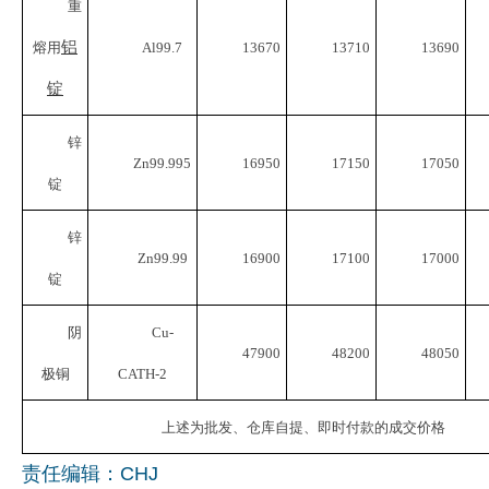
重
企业文化
铝
熔用
Al99.7
13670
13710
13690
《资源再生》杂志
锭
行情报价
锌
Zn99.995
16950
17150
17050
数字报
锭
锌
Zn99.99
16900
17100
17000
锭
阴
Cu-
47900
48200
48050
极铜
CATH-2
上述为批发、仓库自提、即时付款的成交价格
责任编辑：CHJ