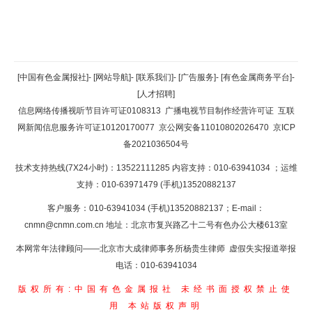
返回顶部
[中国有色金属报社]
-
[网站导航]
-
[联系我们]
-
[广告服务]
-
[有色金属商务平台]
-
[人才招聘]
返回首页
信息网络传播视听节目许可证0108313
广播电视节目制作经营许可证
互联
网新闻信息服务许可证10120170077
京公网安备11010802026470
京ICP
备2021036504号
技术支持热线(7X24小时)：13522111285 内容支持：010-63941034
；运维
支持：010-63971479 (手机)13520882137
客户服务：010-63941034 (手机)13520882137；E-mail：
cnmn@cnmn.com.cn
地址：北京市复兴路乙十二号有色办公大楼613室
本网常年法律顾问——北京市大成律师事务所杨贵生律师 虚假失实报道举报
电话：010-63941034
版权所有:中国有色金属报社
未经书面授权禁止使
用
本站版权声明