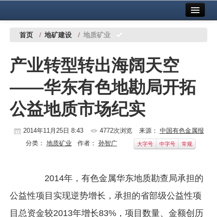
首页
中国有色金属报社主办
广告服务
首页
/
地矿建设
/
地质矿业
要闻
产业转型转出海阔天空
铜镍铅锌
——华东有色地勘局开拓
铝
公益地质市场纪实
稀有稀土
有色市场
2014年11月25日 8:43
4772次浏览
来源：
中国有色金属报
分类：
地质矿业
作者：
孙智广
大字号
中字号
常规
科技
镁钛
2014年，有色金属华东地质勘查局承担的
地矿 建设
公益性项目实现逆势增长，承担的省部级公益性项
党建工作
目总资金较2013年增长83%，项目数量、金额创历