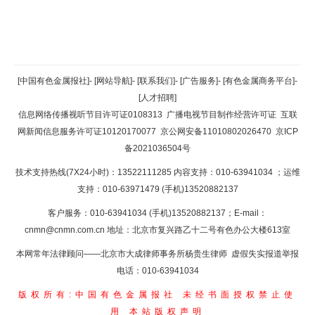
返回顶部
[中国有色金属报社]
-
[网站导航]
-
[联系我们]
-
[广告服务]
-
[有色金属商务平台]
-
[人才招聘]
返回首页
信息网络传播视听节目许可证0108313
广播电视节目制作经营许可证
互联
网新闻信息服务许可证10120170077
京公网安备11010802026470
京ICP
备2021036504号
技术支持热线(7X24小时)：13522111285 内容支持：010-63941034
；运维
支持：010-63971479 (手机)13520882137
客户服务：010-63941034 (手机)13520882137；E-mail：
cnmn@cnmn.com.cn
地址：北京市复兴路乙十二号有色办公大楼613室
本网常年法律顾问——北京市大成律师事务所杨贵生律师 虚假失实报道举报
电话：010-63941034
版权所有:中国有色金属报社
未经书面授权禁止使
用
本站版权声明