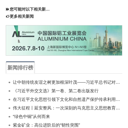
您可能对以下相关新闻同样感兴趣
更多相关新闻
新闻排行榜
一周
每月
让中朝传统友谊之树更加根深叶茂——习近平总书记对朝鲜进行国事访问纪实
《习近平外交文选》第一卷、第二卷出版发行
在习近平文化思想引领下文化和自然遗产保护传承利用工作开创新局面
伟大征程丨延安整风：一次深刻的马克思主义思想教育运动
“绿色中铜”从何而来
紫金矿业：高位进阶后的“韧性突围”