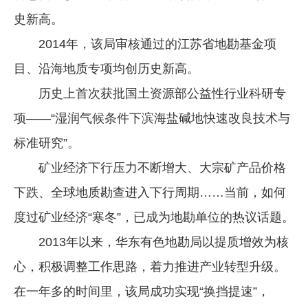
史新高。
企业文化
2014年，该局审核通过的江苏省地勘基金项
《资源再生》杂志
目、沿海地质专项均创历史新高。
行情报价
历史上首次获批国土资源部公益性行业科研专
数字报
项——“湿润气候条件下滨海盐碱地快速改良技术与
标准研究”。
矿业经济下行压力不断增大、大宗矿产品价格
下跌、全球地质勘查进入下行周期……当前，如何
度过矿业经济“寒冬”，已成为地勘单位的热议话题。
2013年以来，华东有色地勘局以提质增效为核
心，积极调整工作思路，着力推进产业转型升级。
在一年多的时间里，该局成功实现“换挡提速”，