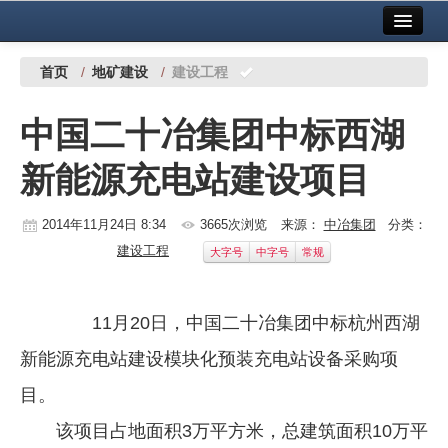
首页
中国有色金属报社主办
广告服务
首页
/
地矿建设
/
建设工程
要闻
中国二十冶集团中标西湖
铜镍铅锌
新能源充电站建设项目
铝
稀有稀土
2014年11月24日 8:34
3665次浏览
来源：
中冶集团
分类：
建设工程
大字号
中字号
常规
有色市场
科技
11月20日，中国二十冶集团中标杭州西湖
镁钛
新能源充电站建设模块化预装充电站设备采购项
地矿 建设
目。
该项目占地面积3万平方米，总建筑面积10万平
党建工作