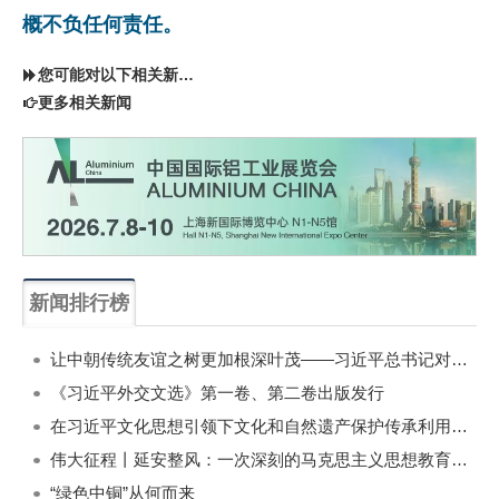
概不负任何责任。
您可能对以下相关新闻同样感兴趣
更多相关新闻
新闻排行榜
一周
每月
让中朝传统友谊之树更加根深叶茂——习近平总书记对朝鲜进行国事访问纪实
《习近平外交文选》第一卷、第二卷出版发行
在习近平文化思想引领下文化和自然遗产保护传承利用工作开创新局面
伟大征程丨延安整风：一次深刻的马克思主义思想教育运动
“绿色中铜”从何而来