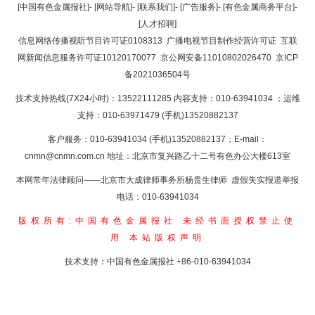
返回顶部
[中国有色金属报社]
-
[网站导航]
-
[联系我们]
-
[广告服务]
-
[有色金属商务平台]
-
[人才招聘]
返回首页
信息网络传播视听节目许可证0108313
广播电视节目制作经营许可证
互联
网新闻信息服务许可证10120170077
京公网安备11010802026470
京ICP
备2021036504号
技术支持热线(7X24小时)：13522111285 内容支持：010-63941034
；运维
支持：010-63971479 (手机)13520882137
客户服务：010-63941034 (手机)13520882137；E-mail：
cnmn@cnmn.com.cn
地址：北京市复兴路乙十二号有色办公大楼613室
本网常年法律顾问——北京市大成律师事务所杨贵生律师 虚假失实报道举报
电话：010-63941034
版权所有:中国有色金属报社
未经书面授权禁止使
用
本站版权声明
技术支持：中国有色金属报社
+86-010-63941034