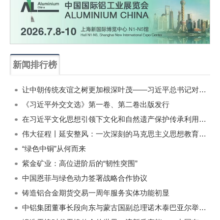
新闻排行榜
一周
每月
让中朝传统友谊之树更加根深叶茂——习近平总书记对朝鲜进行国事访问纪实
《习近平外交文选》第一卷、第二卷出版发行
在习近平文化思想引领下文化和自然遗产保护传承利用工作开创新局面
伟大征程丨延安整风：一次深刻的马克思主义思想教育运动
“绿色中铜”从何而来
紫金矿业：高位进阶后的“韧性突围”
中国恩菲与绿色动力签署战略合作协议
铸造铝合金期货交易一周年服务实体功能初显
中铝集团董事长段向东与蒙古国副总理诺木泰巴亚尔举行会谈