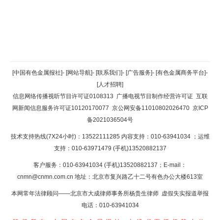
返回顶部
[中国有色金属报社]
-
[网站导航]
-
[联系我们]
-
[广告服务]
-
[有色金属商务平台]
-
[人才招聘]
返回首页
信息网络传播视听节目许可证0108313
广播电视节目制作经营许可证
互联
网新闻信息服务许可证10120170077
京公网安备11010802026470
京ICP
备2021036504号
技术支持热线(7X24小时)：13522111285 内容支持：010-63941034
；运维
支持：010-63971479 (手机)13520882137
客户服务：010-63941034 (手机)13520882137；E-mail：
cnmn@cnmn.com.cn
地址：北京市复兴路乙十二号有色办公大楼613室
本网常年法律顾问——北京市大成律师事务所杨贵生律师 虚假失实报道举报
电话：010-63941034