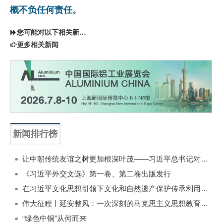
概不负任何责任。
您可能对以下相关新闻同样感兴趣
更多相关新闻
新闻排行榜
一周
每月
让中朝传统友谊之树更加根深叶茂——习近平总书记对朝鲜进行国事访问纪实
《习近平外交文选》第一卷、第二卷出版发行
在习近平文化思想引领下文化和自然遗产保护传承利用工作开创新局面
伟大征程丨延安整风：一次深刻的马克思主义思想教育运动
“绿色中铜”从何而来