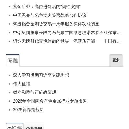
紫金矿业：高位进阶后的“韧性突围”
中国恩菲与绿色动力签署战略合作协议
铸造铝合金期货交易一周年服务实体功能初显
中铝集团董事长段向东与蒙古国副总理诺木泰巴亚尔举行会谈
锻造无愧时代无愧使命的世界一流新质产能——中国有色金属工业的战略应对与破局之道（二）
专题
更多
深入学习贯彻习近平党建思想
伟大征程
树立和践行正确政绩观
2026年全国两会有色金属行业专题报道
2026新春走基层
视频
企业新闻