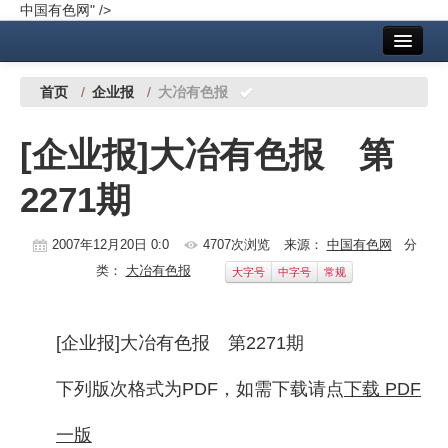
中国有色网" />
首页
中国有色金属报社主办
广告服务
首页
/
企业报
/
大冶有色报
要闻
[企业报]大冶有色报 第
铜镍铅锌
2271期
铝
稀有稀土
2007年12月20日 0:0
4707次浏览
来源：
中国有色网
分
类：
大冶有色报
大字号
中字号
常规
有色市场
科技
[企业报]大冶有色报 第2271期
镁钛
下列版次格式为PDF，如需下载请点
下载 PDF
地矿 建设
一版