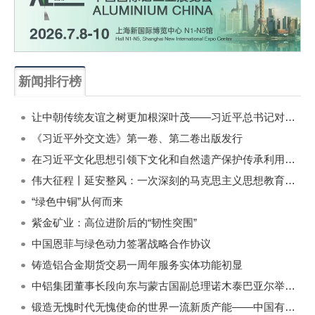
新闻排行榜
一周
每月
让中朝传统友谊之树更加根深叶茂——习近平总书记对朝鲜进行国事访问纪实
《习近平外交文选》第一卷、第二卷出版发行
在习近平文化思想引领下文化和自然遗产保护传承利用工作开创新局面
伟大征程丨延安整风：一次深刻的马克思主义思想教育运动
“绿色中铜”从何而来
紫金矿业：高位进阶后的“韧性突围”
中国恩菲与绿色动力签署战略合作协议
铸造铝合金期货交易一周年服务实体功能初显
中铝集团董事长段向东与蒙古国副总理诺木泰巴亚尔举行会谈
锻造无愧时代无愧使命的世界一流新质产能——中国有色金属工业的战略应对与破局之道（二）