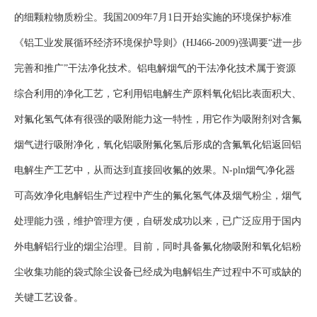
的细颗粒物质粉尘。我国2009年7月1日开始实施的环境保护标准
《铝工业发展循环经济环境保护导则》(HJ466-2009)强调要“进一步
完善和推广”干法净化技术。铝电解烟气的干法净化技术属于资源
综合利用的净化工艺，它利用铝电解生产原料氧化铝比表面积大、
对氟化氢气体有很强的吸附能力这一特性，用它作为吸附剂对含氟
烟气进行吸附净化，氧化铝吸附氟化氢后形成的含氟氧化铝返回铝
电解生产工艺中，从而达到直接回收氟的效果。N-pln烟气净化器
可高效净化
电解铝
生产过程中产生的氟化氢气体及烟气粉尘，烟气
处理能力强，维护管理方便，自研发成功以来，已广泛应用于国内
外电解铝行业的烟尘治理。目前，同时具备氟化物吸附和氧化
铝粉
尘收集功能的袋式除尘设备已经成为电解铝生产过程中不可或缺的
关键工艺设备。