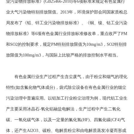
业污染物排放标准》(GB25466-2010)等6项标准未规定有色金属行
业大气污染物特别排放限值。2013年，环境保护部会同国家质检总
局发布了《铅、锌工业污染物排放标准》、《铜、镍、钴工业污染
物排放标准》等6项有色金属行业排放标准修改单，重点收严了PM
和SO2的控制要求，规定PM特别排放限值为10mg/m3，SO2特别排
放限值为100mg/m3，与国际上比较严格的排放控制水平相当。
有色金属行业生产过程产生含尘废气，由于粉尘和烟气的理化
特性(如含氟化物气体成分)，袋式除尘设备在有色金属行业的烟尘
污染治理中普遍应用。以
铝加工
行业粉尘治理为例，现代铝工业生
产主要采用冰晶石-
氧化铝
融盐电解法，生产过程中产生二氧化
碳、一氧化碳气体，以及一定量的氟化氢(HF)、四氟化碳(CF4)气
体，还产生Al2O3、碳粉、电解质粉尘和由电解质蒸发冷凝而形成