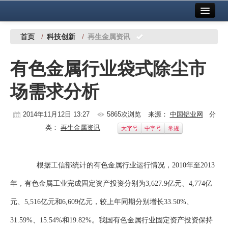
首页
中国有色金属报社主办
广告服务
首页
/
科技创新
/
再生金属资讯
要闻
有色金属行业袋式除尘市
铜镍铅锌
场需求分析
铝
稀有稀土
2014年11月12日 13:27
5865次浏览
来源：
中国铝业网
分
类：
再生金属资讯
大字号
中字号
常规
有色市场
科技
根据工信部统计的有色金属行业运行情况，2010年至2013
镁钛
年，有色金属工业完成固定资产投资分别为3,627.9亿元、4,774亿
地矿 建设
元、5,516亿元和6,609亿元，较上年同期分别增长33.50%、
31.59%、15.54%和19.82%。我国有色金属行业固定资产投资保持
党建工作