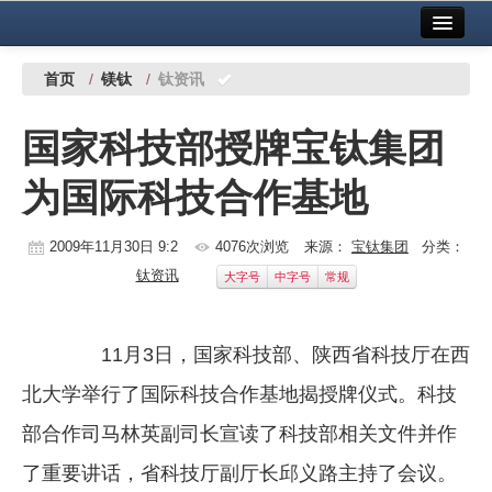
首页
中国有色金属报社主办
广告服务
首页
/
镁钛
/
钛资讯
要闻
国家科技部授牌宝钛集团
铜镍铅锌
为国际科技合作基地
铝
稀有稀土
2009年11月30日 9:2
4076次浏览
来源：
宝钛集团
分类：
钛资讯
大字号
中字号
常规
有色市场
科技
11月3日，国家科技部、陕西省科技厅在西
镁钛
北大学举行了国际科技合作基地揭授牌仪式。科技
地矿 建设
部合作司马林英副司长宣读了科技部相关文件并作
了重要讲话，省科技厅副厅长邱义路主持了会议。
党建工作