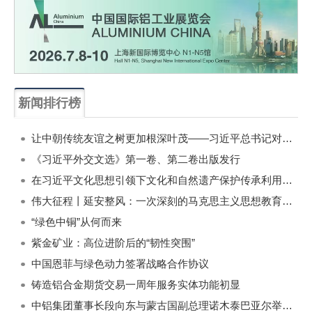
新闻排行榜
一周
每月
让中朝传统友谊之树更加根深叶茂——习近平总书记对朝鲜进行国事访问纪实
《习近平外交文选》第一卷、第二卷出版发行
在习近平文化思想引领下文化和自然遗产保护传承利用工作开创新局面
伟大征程丨延安整风：一次深刻的马克思主义思想教育运动
“绿色中铜”从何而来
紫金矿业：高位进阶后的“韧性突围”
中国恩菲与绿色动力签署战略合作协议
铸造铝合金期货交易一周年服务实体功能初显
中铝集团董事长段向东与蒙古国副总理诺木泰巴亚尔举行会谈