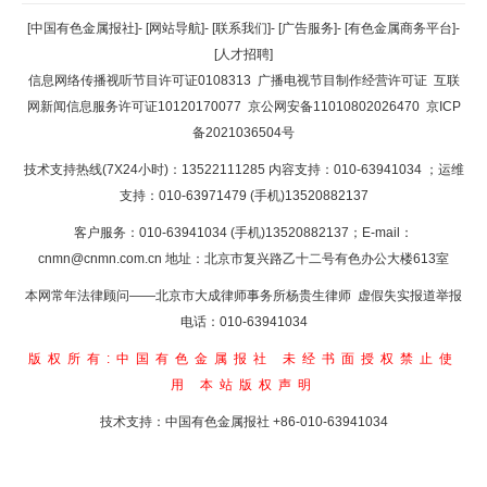
返回顶部
[中国有色金属报社]
-
[网站导航]
-
[联系我们]
-
[广告服务]
-
[有色金属商务平台]
-
[人才招聘]
返回首页
信息网络传播视听节目许可证0108313
广播电视节目制作经营许可证
互联
网新闻信息服务许可证10120170077
京公网安备11010802026470
京ICP
备2021036504号
技术支持热线(7X24小时)：13522111285 内容支持：010-63941034
；运维
支持：010-63971479 (手机)13520882137
客户服务：010-63941034 (手机)13520882137；E-mail：
cnmn@cnmn.com.cn
地址：北京市复兴路乙十二号有色办公大楼613室
本网常年法律顾问——北京市大成律师事务所杨贵生律师 虚假失实报道举报
电话：010-63941034
版权所有:中国有色金属报社
未经书面授权禁止使
用
本站版权声明
技术支持：中国有色金属报社
+86-010-63941034