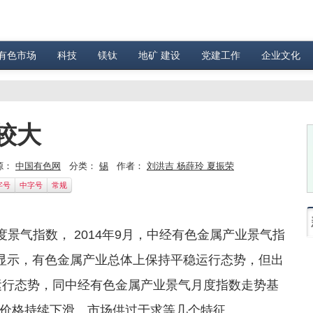
有色市场
科技
镁钛
地矿 建设
党建工作
企业文化
较大
源：
中国有色网
分类：
锡
作者：
刘洪吉 杨薛玲 夏振荣
字号
中字号
常规
气指数， 2014年9月，中经有色金属产业景气指
结果显示，有色金属产业总体上保持平稳运行态势，但出
业运行态势，同中经有色金属产业景气月度指数走势基
价格持续下滑、市场供过于求等几个特征。