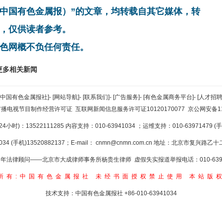
非中国有色金属报）”的文章，均转载自其它媒体，转
，仅供读者参考。
色网概不负任何责任。
更多相关新闻
[中国有色金属报社]
-
[网站导航]
-
[联系我们]
-
[广告服务]
-
[有色金属商务平台]
-
[人才招聘
广播电视节目制作经营许可证
互联网新闻信息服务许可证10120170077
京公网安备110
小时)：13522111285 内容支持：010-63941034
；运维支持：010-63971479 (手机
34 (手机)13520882137；E-mail：
cnmn@cnmn.com.cn
地址：北京市复兴路乙十二
年法律顾问——北京市大成律师事务所杨贵生律师 虚假失实报道举报电话：010-6394
所有:中国有色金属报社
未经书面授权禁止使用
本站版
技术支持：中国有色金属报社
+86-010-63941034