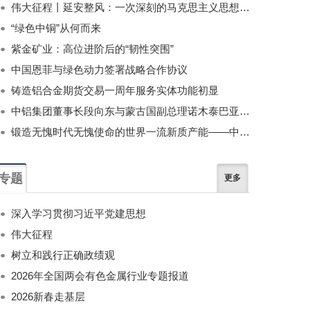
伟大征程丨延安整风：一次深刻的马克思主义思想教育运动
“绿色中铜”从何而来
紫金矿业：高位进阶后的“韧性突围”
中国恩菲与绿色动力签署战略合作协议
铸造铝合金期货交易一周年服务实体功能初显
中铝集团董事长段向东与蒙古国副总理诺木泰巴亚尔举行会谈
锻造无愧时代无愧使命的世界一流新质产能——中国有色金属工业的战略应对与破局之道（二）
专题
更多
深入学习贯彻习近平党建思想
伟大征程
树立和践行正确政绩观
2026年全国两会有色金属行业专题报道
2026新春走基层