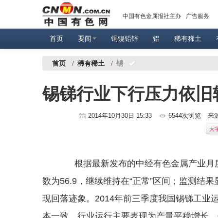
中国有色金属报社主办
广告服务
首页
要闻
铜镍铅锌
铝
稀有稀土
首页
/
稀有稀土
/
锡
锡锑行业下行压力依旧
2014年10月30日 15:33
6544次浏览
来
大
根据最新发布的中经有色金属产业月度景
数为56.9，继续维持在“正常”区间；监测
现回落迹象。2014年前三季度我国锡锑工
本一致，行业运行主要表现为产量平稳增长、