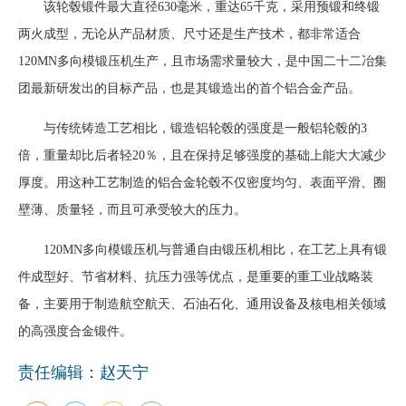
该轮毂锻件最大直径630毫米，重达65千克，采用预锻和终锻
企业文化
两火成型，无论从产品材质、尺寸还是生产技术，都非常适合
120MN多向模锻压机生产，且市场需求量较大，是中国二十二冶集
《资源再生》杂志
团最新研发出的目标产品，也是其锻造出的首个铝合金产品。
行情报价
与传统铸造工艺相比，锻造铝轮毂的强度是一般铝轮毂的3
数字报
倍，重量却比后者轻20％，且在保持足够强度的基础上能大大减少
厚度。用这种工艺制造的铝合金轮毂不仅密度均匀、表面平滑、圈
壁薄、质量轻，而且可承受较大的压力。
120MN多向模锻压机与普通自由锻压机相比，在工艺上具有锻
件成型好、节省材料、抗压力强等优点，是重要的重工业战略装
备，主要用于制造航空航天、石油石化、通用设备及核电相关领域
的高强度合金锻件。
责任编辑：赵天宁