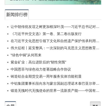
新闻排行榜
一周
每月
让中朝传统友谊之树更加根深叶茂——习近平总书记对朝鲜进行国事访问纪实
《习近平外交文选》第一卷、第二卷出版发行
在习近平文化思想引领下文化和自然遗产保护传承利用工作开创新局面
伟大征程丨延安整风：一次深刻的马克思主义思想教育运动
“绿色中铜”从何而来
紫金矿业：高位进阶后的“韧性突围”
中国恩菲与绿色动力签署战略合作协议
铸造铝合金期货交易一周年服务实体功能初显
中铝集团董事长段向东与蒙古国副总理诺木泰巴亚尔举行会谈
锻造无愧时代无愧使命的世界一流新质产能——中国有色金属工业的战略应对与破局之道（二）