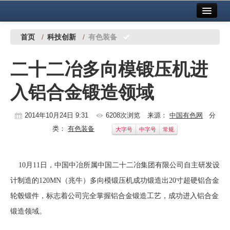
首页
中国有色金属报社主办
广告服务
首页
/
科技创新
/
有色装备
要闻
二十二冶多向模锻压机进
铜镍铅锌
入铝合金锻造领域
铝
稀有稀土
2014年10月24日 9:31
6208次浏览
来源：
中国有色网
分
类：
有色装备
大字号
中字号
常规
有色市场
科技
10月11日，中国中冶所属中国二十二冶集团有限公司自主研发设
镁钛
计制造的120MN（兆牛）多向模锻压机成功锻造出20寸超硬
铝合金
轮毂锻件，标志着公司完全掌握铝合金锻造工艺，成功进入铝合金
地矿 建设
锻造领域。
党建工作