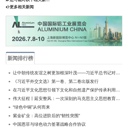
更多相关新闻
新闻排行榜
一周
每月
让中朝传统友谊之树更加根深叶茂——习近平总书记对朝鲜进行国事访问纪实
《习近平外交文选》第一卷、第二卷出版发行
在习近平文化思想引领下文化和自然遗产保护传承利用工作开创新局面
伟大征程丨延安整风：一次深刻的马克思主义思想教育运动
“绿色中铜”从何而来
紫金矿业：高位进阶后的“韧性突围”
中国恩菲与绿色动力签署战略合作协议