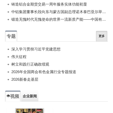
铸造铝合金期货交易一周年服务实体功能初显
中铝集团董事长段向东与蒙古国副总理诺木泰巴亚尔举行会谈
锻造无愧时代无愧使命的世界一流新质产能——中国有色金属工业的战略应对与破局之道（二）
专题
更多
深入学习贯彻习近平党建思想
伟大征程
树立和践行正确政绩观
2026年全国两会有色金属行业专题报道
2026新春走基层
视频
企业新闻
专题新闻
人物专访