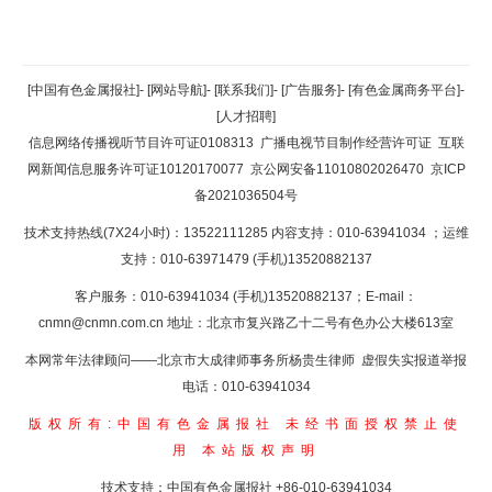
返回顶部
[中国有色金属报社]
-
[网站导航]
-
[联系我们]
-
[广告服务]
-
[有色金属商务平台]
-
[人才招聘]
返回首页
信息网络传播视听节目许可证0108313
广播电视节目制作经营许可证
互联
网新闻信息服务许可证10120170077
京公网安备11010802026470
京ICP
备2021036504号
技术支持热线(7X24小时)：13522111285 内容支持：010-63941034
；运维
支持：010-63971479 (手机)13520882137
客户服务：010-63941034 (手机)13520882137；E-mail：
cnmn@cnmn.com.cn
地址：北京市复兴路乙十二号有色办公大楼613室
本网常年法律顾问——北京市大成律师事务所杨贵生律师 虚假失实报道举报
电话：010-63941034
版权所有:中国有色金属报社
未经书面授权禁止使
用
本站版权声明
技术支持：中国有色金属报社
+86-010-63941034