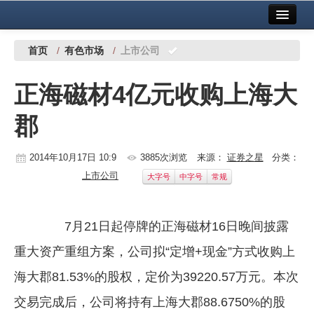
首页
中国有色金属报社主办
广告服务
首页
/
有色市场
/
上市公司
要闻
正海磁材4亿元收购上海大
铜镍铅锌
郡
铝
稀有稀土
2014年10月17日 10:9
3885次浏览
来源：
证券之星
分类：
上市公司
大字号
中字号
常规
有色市场
科技
7月21日起停牌的正海磁材16日晚间披露
镁钛
重大资产重组方案，公司拟“定增+现金”方式收购上
地矿 建设
海大郡81.53%的股权，定价为39220.57万元。本次
交易完成后，公司将持有上海大郡88.6750%的股
党建工作