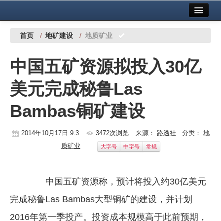
首页
中国有色金属报社主办
广告服务
首页
/
地矿建设
/
地质矿业
要闻
中国五矿资源拟投入30亿
铜镍铅锌
美元完成秘鲁Las
铝
Bambas铜矿建设
稀有稀土
有色市场
2014年10月17日 9:3
3472次浏览
来源：
路透社
分类：
地
质矿业
大字号
中字号
常规
科技
镁钛
中国五矿资源称，预计将投入约30亿美元
地矿 建设
完成秘鲁Las Bambas大型铜矿的建设，并计划
党建工作
2016年第一季投产。投资成本规模高于此前预期，