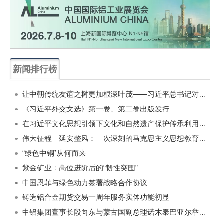
新闻排行榜
一周
每月
让中朝传统友谊之树更加根深叶茂——习近平总书记对朝鲜进行国事访问纪实
《习近平外交文选》第一卷、第二卷出版发行
在习近平文化思想引领下文化和自然遗产保护传承利用工作开创新局面
伟大征程丨延安整风：一次深刻的马克思主义思想教育运动
“绿色中铜”从何而来
紫金矿业：高位进阶后的“韧性突围”
中国恩菲与绿色动力签署战略合作协议
铸造铝合金期货交易一周年服务实体功能初显
中铝集团董事长段向东与蒙古国副总理诺木泰巴亚尔举行会谈