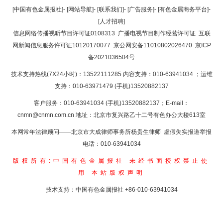
返回顶部
[中国有色金属报社]
-
[网站导航]
-
[联系我们]
-
[广告服务]
-
[有色金属商务平台]
-
[人才招聘]
返回首页
信息网络传播视听节目许可证0108313
广播电视节目制作经营许可证
互联
网新闻信息服务许可证10120170077
京公网安备11010802026470
京ICP
备2021036504号
技术支持热线(7X24小时)：13522111285 内容支持：010-63941034
；运维
支持：010-63971479 (手机)13520882137
客户服务：010-63941034 (手机)13520882137；E-mail：
cnmn@cnmn.com.cn
地址：北京市复兴路乙十二号有色办公大楼613室
本网常年法律顾问——北京市大成律师事务所杨贵生律师 虚假失实报道举报
电话：010-63941034
版权所有:中国有色金属报社
未经书面授权禁止使
用
本站版权声明
技术支持：中国有色金属报社
+86-010-63941034