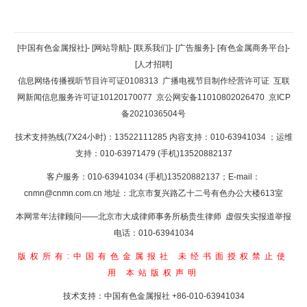
返回顶部
[中国有色金属报社]
-
[网站导航]
-
[联系我们]
-
[广告服务]
-
[有色金属商务平台]
-
[人才招聘]
返回首页
信息网络传播视听节目许可证0108313
广播电视节目制作经营许可证
互联
网新闻信息服务许可证10120170077
京公网安备11010802026470
京ICP
备2021036504号
技术支持热线(7X24小时)：13522111285 内容支持：010-63941034
；运维
支持：010-63971479 (手机)13520882137
客户服务：010-63941034 (手机)13520882137；E-mail：
cnmn@cnmn.com.cn
地址：北京市复兴路乙十二号有色办公大楼613室
本网常年法律顾问——北京市大成律师事务所杨贵生律师 虚假失实报道举报
电话：010-63941034
版权所有:中国有色金属报社
未经书面授权禁止使
用
本站版权声明
技术支持：中国有色金属报社
+86-010-63941034