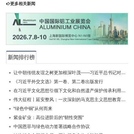
更多相关新闻
新闻排行榜
一周
每月
让中朝传统友谊之树更加根深叶茂——习近平总书记对朝鲜进行国事访问纪实
《习近平外交文选》第一卷、第二卷出版发行
在习近平文化思想引领下文化和自然遗产保护传承利用工作开创新局面
伟大征程丨延安整风：一次深刻的马克思主义思想教育运动
“绿色中铜”从何而来
紫金矿业：高位进阶后的“韧性突围”
中国恩菲与绿色动力签署战略合作协议