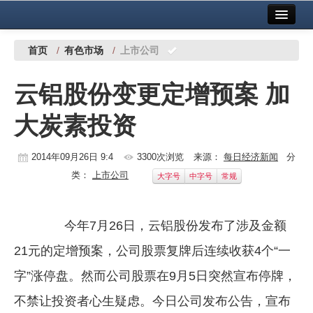
首页
中国有色金属报社主办
广告服务
首页
/
有色市场
/
上市公司
要闻
云铝股份变更定增预案 加
铜镍铅锌
大炭素投资
铝
稀有稀土
2014年09月26日 9:4
3300次浏览
来源：
每日经济新闻
分
类：
上市公司
大字号
中字号
常规
有色市场
科技
今年7月26日，云铝股份发布了涉及金额
镁钛
21元的定增预案，公司股票复牌后连续收获4个“一
地矿 建设
字”涨停盘。然而公司股票在9月5日突然宣布停牌，
不禁让投资者心生疑虑。今日公司发布公告，宣布
党建工作