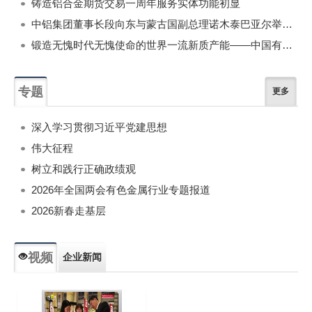
铸造铝合金期货交易一周年服务实体功能初显
中铝集团董事长段向东与蒙古国副总理诺木泰巴亚尔举行会谈
锻造无愧时代无愧使命的世界一流新质产能——中国有色金属工业的战略应对与破局之道（二）
专题
更多
深入学习贯彻习近平党建思想
伟大征程
树立和践行正确政绩观
2026年全国两会有色金属行业专题报道
2026新春走基层
视频
企业新闻
专题新闻
人物专访