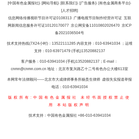
返回顶部
[中国有色金属报社]
-
[网站导航]
-
[联系我们]
-
[广告服务]
-
[有色金属商务平台]
-
[人才招聘]
返回首页
信息网络传播视听节目许可证0108313
广播电视节目制作经营许可证
互联
网新闻信息服务许可证10120170077
京公网安备11010802026470
京ICP
备2021036504号
技术支持热线(7X24小时)：13522111285 内容支持：010-63941034
；运维
支持：010-63971479 (手机)13520882137
客户服务：010-63941034 (手机)13520882137；E-mail：
cnmn@cnmn.com.cn
地址：北京市复兴路乙十二号有色办公大楼613室
本网常年法律顾问——北京市大成律师事务所杨贵生律师 虚假失实报道举报
电话：010-63941034
版权所有:中国有色金属报社
未经书面授权禁止使
用
本站版权声明
技术支持：中国有色金属报社
+86-010-63941034