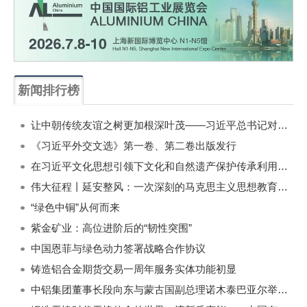
新闻排行榜
一周
每月
让中朝传统友谊之树更加根深叶茂——习近平总书记对朝鲜进行国事访问纪实
《习近平外交文选》第一卷、第二卷出版发行
在习近平文化思想引领下文化和自然遗产保护传承利用工作开创新局面
伟大征程丨延安整风：一次深刻的马克思主义思想教育运动
“绿色中铜”从何而来
紫金矿业：高位进阶后的“韧性突围”
中国恩菲与绿色动力签署战略合作协议
铸造铝合金期货交易一周年服务实体功能初显
中铝集团董事长段向东与蒙古国副总理诺木泰巴亚尔举行会谈