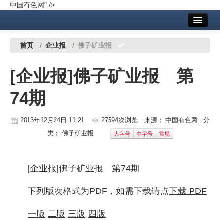
中国有色网" />
首页
中国有色金属报社主办
广告服务
首页
/
企业报
/
佛子矿业报
要闻
[企业报]佛子矿业报 第
铜镍铅锌
74期
铝
稀有稀土
2013年12月24日 11:21
27594次浏览
来源：
中国有色网
分
类：
佛子矿业报
大字号
中字号
常规
有色市场
科技
[企业报]佛子矿业报 第74期
镁钛
下列版次格式为PDF，如需下载请点
下载 PDF
地矿 建设
一版
二版
三版
四版