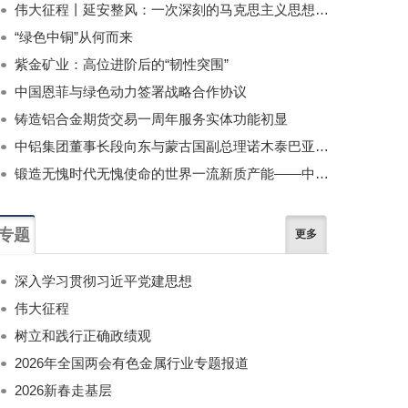
伟大征程丨延安整风：一次深刻的马克思主义思想教育运动
“绿色中铜”从何而来
紫金矿业：高位进阶后的“韧性突围”
中国恩菲与绿色动力签署战略合作协议
铸造铝合金期货交易一周年服务实体功能初显
中铝集团董事长段向东与蒙古国副总理诺木泰巴亚尔举行会谈
锻造无愧时代无愧使命的世界一流新质产能——中国有色金属工业的战略应对与破局之道（二）
专题
更多
深入学习贯彻习近平党建思想
伟大征程
树立和践行正确政绩观
2026年全国两会有色金属行业专题报道
2026新春走基层