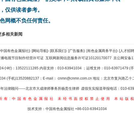
，仅供读者参考。
色网概不负任何责任。
更多相关新闻
[中国有色金属报社]
-
[网站导航]
-
[联系我们]
-
[广告服务]
-
[有色金属商务平台]
-
[人才招聘
广播电视节目制作经营许可证
互联网新闻信息服务许可证10120170077
京公网安备110
小时)：13522111285 内容支持：010-63941034
；运维支持：010-63971479 (手机
34 (手机)13520882137；E-mail：
cnmn@cnmn.com.cn
地址：北京市复兴路乙十二
年法律顾问——北京市大成律师事务所杨贵生律师 虚假失实报道举报电话：010-6394
所有:中国有色金属报社
未经书面授权禁止使用
本站版
技术支持：中国有色金属报社
+86-010-63941034