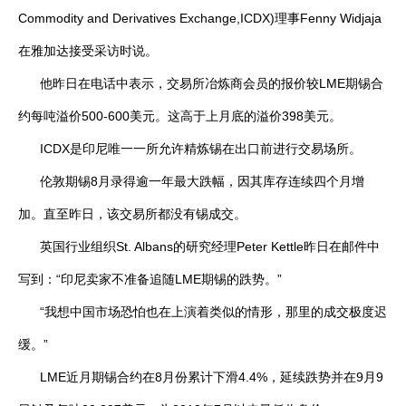
Commodity and Derivatives Exchange,ICDX)理事Fenny Widjaja
企业文化
在雅加达接受采访时说。
《资源再生》杂志
他昨日在电话中表示，交易所冶炼商会员的报价较LME期锡合
行情报价
约每吨溢价500-600美元。这高于上月底的溢价398美元。
数字报
ICDX是印尼唯一一所允许精炼锡在出口前进行交易场所。
伦敦期锡8月录得逾一年最大跌幅，因其库存连续四个月增
加。直至昨日，该交易所都没有锡成交。
英国行业组织St. Albans的研究经理Peter Kettle昨日在邮件中
写到：“印尼卖家不准备追随LME期锡的跌势。”
“我想中国市场恐怕也在上演着类似的情形，那里的成交极度迟
缓。”
LME近月期锡合约在8月份累计下滑4.4%，延续跌势并在9月9