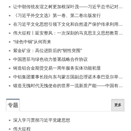
一周
每月
让中朝传统友谊之树更加根深叶茂——习近平总书记对朝鲜进行国事访问纪实
《习近平外交文选》第一卷、第二卷出版发行
在习近平文化思想引领下文化和自然遗产保护传承利用工作开创新局面
伟大征程丨延安整风：一次深刻的马克思主义思想教育运动
“绿色中铜”从何而来
紫金矿业：高位进阶后的“韧性突围”
中国恩菲与绿色动力签署战略合作协议
铸造铝合金期货交易一周年服务实体功能初显
中铝集团董事长段向东与蒙古国副总理诺木泰巴亚尔举行会谈
锻造无愧时代无愧使命的世界一流新质产能——中国有色金属工业的战略应对与破局之道（二）
专题
更多
深入学习贯彻习近平党建思想
伟大征程