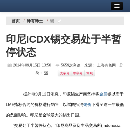
首页
中国有色金属报社主办
广告服务
首页
/
稀有稀土
/
锡
要闻
印尼ICDX锡交易处于半暂
铜镍铅锌
停状态
铝
稀有稀土
2014年09月15日 13:50
5659次浏览
来源：
上海有色网
分
类：
锡
大字号
中字号
常规
有色市场
科技
据外电9月12日消息，印尼锡生产商坚持将
金属
锡以高于
镁钛
LME指标合约的价格进行销售，以试图抵消
锡价
下滑至逾一年最低
地矿 建设
的负面影响。印尼是全球最大的锡出口国。
“交易处于半暂停状态。”印尼商品及衍生品交易所(Indonesia
党建工作