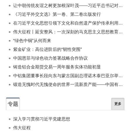
一周
每月
让中朝传统友谊之树更加根深叶茂——习近平总书记对朝鲜进行国事访问纪实
《习近平外交文选》第一卷、第二卷出版发行
在习近平文化思想引领下文化和自然遗产保护传承利用工作开创新局面
伟大征程丨延安整风：一次深刻的马克思主义思想教育运动
“绿色中铜”从何而来
紫金矿业：高位进阶后的“韧性突围”
中国恩菲与绿色动力签署战略合作协议
铸造铝合金期货交易一周年服务实体功能初显
中铝集团董事长段向东与蒙古国副总理诺木泰巴亚尔举行会谈
锻造无愧时代无愧使命的世界一流新质产能——中国有色金属工业的战略应对与破局之道（二）
专题
更多
深入学习贯彻习近平党建思想
伟大征程