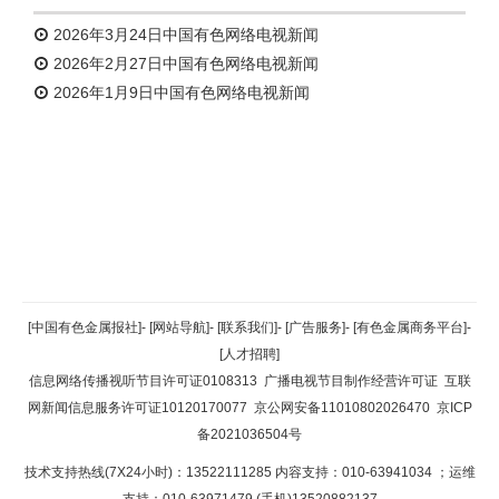
2026年3月24日中国有色网络电视新闻
2026年2月27日中国有色网络电视新闻
2026年1月9日中国有色网络电视新闻
返回顶部
[中国有色金属报社]
-
[网站导航]
-
[联系我们]
-
[广告服务]
-
[有色金属商务平台]
-
[人才招聘]
返回首页
信息网络传播视听节目许可证0108313
广播电视节目制作经营许可证
互联
网新闻信息服务许可证10120170077
京公网安备11010802026470
京ICP
备2021036504号
技术支持热线(7X24小时)：13522111285 内容支持：010-63941034
；运维
支持：010-63971479 (手机)13520882137