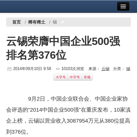
首页
中国有色金属报社主办
广告服务
首页
/
稀有稀土
/
锡
要闻
云锡荣膺中国企业500强
铜镍铅锌
排名第376位
铝
稀有稀土
2014年09月10日 9:58
10103次浏览
来源：
云锡
分类：
锡
大字号
中字号
常规
有色市场
科技
9月2日，中国企业联合会、中国企业家协
镁钛
会评选的“2014中国企业500强”在重庆发布，10家滇
地矿 建设
企上榜，云锡以营业收入3087954万元从380位提高
到376位。
党建工作