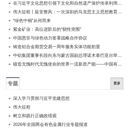
在习近平文化思想引领下文化和自然遗产保护传承利用工作开创新局面
伟大征程丨延安整风：一次深刻的马克思主义思想教育运动
“绿色中铜”从何而来
紫金矿业：高位进阶后的“韧性突围”
中国恩菲与绿色动力签署战略合作协议
铸造铝合金期货交易一周年服务实体功能初显
中铝集团董事长段向东与蒙古国副总理诺木泰巴亚尔举行会谈
锻造无愧时代无愧使命的世界一流新质产能——中国有色金属工业的战略应对与破局之道（二）
专题
更多
深入学习贯彻习近平党建思想
伟大征程
树立和践行正确政绩观
2026年全国两会有色金属行业专题报道