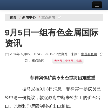
首页
中国有色金属报社主办
广告服务
首页
/
新闻中心
/
重点新闻
要闻
9月5日一组有色金属国际
铜镍铅锌
资讯
铝
稀有稀土
2014年09月05日 15:45
15737次浏览
来源：
中国有色网
分
类：
重点新闻
大字号
中字号
常规
有色市场
科技
菲律宾镍矿禁令出台或将困难重重
镁钛
据马尼拉9月3日消息，菲律宾一参议员已
地矿 建设
经申请一份提议，敦促政府中断未经加工的矿石出
党建工作
口。此举和印尼限制镍矿出口相似。