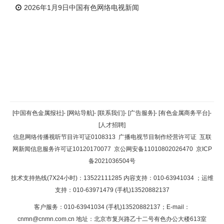
2026年1月9日中国有色网络电视新闻
返回顶部
[中国有色金属报社]
-
[网站导航]
-
[联系我们]
-
[广告服务]
-
[有色金属商务平台]
-
[人才招聘]
返回首页
信息网络传播视听节目许可证0108313
广播电视节目制作经营许可证
互联
网新闻信息服务许可证10120170077
京公网安备11010802026470
京ICP
备2021036504号
技术支持热线(7X24小时)：13522111285 内容支持：010-63941034
；运维
支持：010-63971479 (手机)13520882137
客户服务：010-63941034 (手机)13520882137；E-mail：
cnmn@cnmn.com.cn
地址：北京市复兴路乙十二号有色办公大楼613室