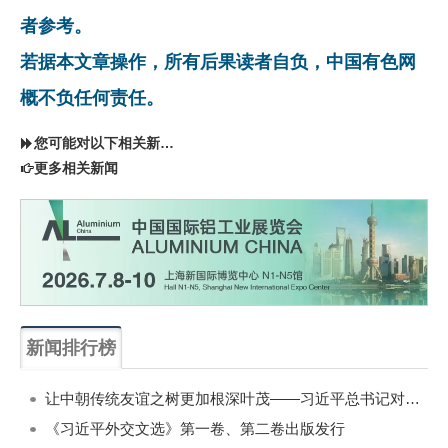
者参考。
若据本文章操作，所有后果读者自负，中国有色网
概不负任何责任。
您可能对以下相关新闻同样感兴趣
更多相关新闻
新闻排行榜
一周
每月
让中朝传统友谊之树更加根深叶茂——习近平总书记对朝鲜进行国事访问纪实
《习近平外交文选》第一卷、第二卷出版发行