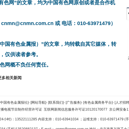
国有色网”的文章，均为中国有色网原创或者是合作机
cnmn.com.cn 或 电话：010-63971479）
非中国有色金属报）”的文章，均转载自其它媒体，转
，仅供读者参考。
色网概不负任何责任。
更多相关新闻
[中国有色金属报社]
-
[网站导航]
-
[联系我们]
-
[广告服务]
-
[有色金属商务平台]
-
[人才招聘
广播电视节目制作经营许可证
互联网新闻信息服务许可证10120170077
京公网安备110
小时)：13522111285 内容支持：010-63941034
；运维支持：010-63971479 (手机
34 (手机)13520882137；E-mail：
cnmn@cnmn.com.cn
地址：北京市复兴路乙十二