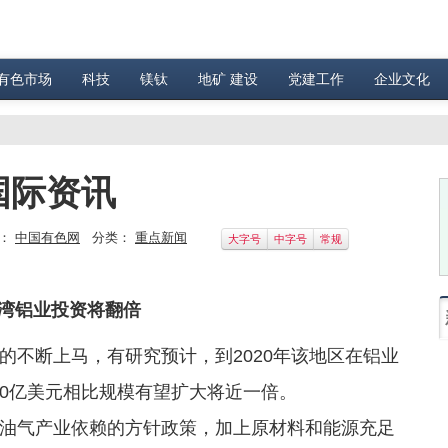
有色市场
科技
镁钛
地矿 建设
党建工作
企业文化
国际资讯
：
中国有色网
分类：
重点新闻
大字号
中字号
常规
铝业投资将翻倍
不断上马，有研究预计，到2020年该地区在铝业
300亿美元相比规模有望扩大将近一倍。
气产业依赖的方针政策，加上原材料和能源充足