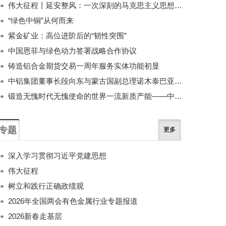
伟大征程丨延安整风：一次深刻的马克思主义思想教育运动
“绿色中铜”从何而来
紫金矿业：高位进阶后的“韧性突围”
中国恩菲与绿色动力签署战略合作协议
铸造铝合金期货交易一周年服务实体功能初显
中铝集团董事长段向东与蒙古国副总理诺木泰巴亚尔举行会谈
锻造无愧时代无愧使命的世界一流新质产能——中国有色金属工业的战略应对与破局之道（二）
专题
更多
深入学习贯彻习近平党建思想
伟大征程
树立和践行正确政绩观
2026年全国两会有色金属行业专题报道
2026新春走基层