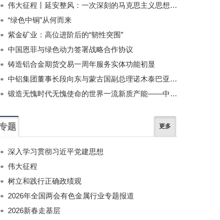
伟大征程丨延安整风：一次深刻的马克思主义思想教育运动
“绿色中铜”从何而来
紫金矿业：高位进阶后的“韧性突围”
中国恩菲与绿色动力签署战略合作协议
铸造铝合金期货交易一周年服务实体功能初显
中铝集团董事长段向东与蒙古国副总理诺木泰巴亚尔举行会谈
锻造无愧时代无愧使命的世界一流新质产能——中国有色金属工业的战略应对与破局之道（二）
专题
更多
深入学习贯彻习近平党建思想
伟大征程
树立和践行正确政绩观
2026年全国两会有色金属行业专题报道
2026新春走基层