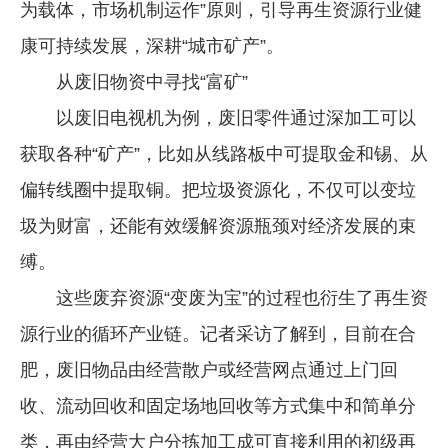
为载体，市场机制运作”原则，引导再生资源行业健
企业文化
康可持续发展，深耕“城市矿产”。
《资源再生》杂志
从废旧物资中寻找“富矿”
行情报价
以废旧电视机为例，废旧零件通过深加工可以
获取各种“矿产”，比如从线路板中可提取金和锡、从
数字报
偏转线圈中提取铜。把垃圾资源化，不仅可以变垃
圾为财富，还能有效缓解资源瓶颈对经济发展的束
缚。
这些废弃资源“变废为宝”的过程也衍生了再生资
源行业的循环产业链。记者采访了解到，目前在合
肥，废旧物品由经营散户或经营网点通过上门回
收、流动回收和固定场地回收等方式集中和简单分
类，再由经营大户分拣加工成可直接利用的初级再