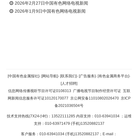
2026年2月27日中国有色网络电视新闻
2026年1月9日中国有色网络电视新闻
返回顶部
[中国有色金属报社]
-
[网站导航]
-
[联系我们]
-
[广告服务]
-
[有色金属商务平台]
-
[人才招聘]
返回首页
信息网络传播视听节目许可证0108313
广播电视节目制作经营许可证
互联
网新闻信息服务许可证10120170077
京公网安备11010802026470
京ICP
备2021036504号
技术支持热线(7X24小时)：13522111285 内容支持：010-63941034
；运维
支持：010-63971479 (手机)13520882137
客户服务：010-63941034 (手机)13520882137；E-mail：