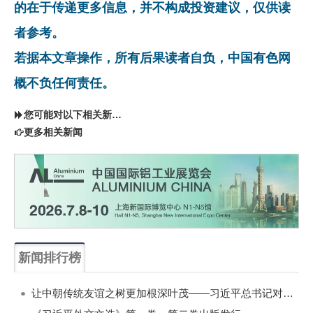
的在于传递更多信息，并不构成投资建议，仅供读
者参考。
若据本文章操作，所有后果读者自负，中国有色网
概不负任何责任。
您可能对以下相关新闻同样感兴趣
更多相关新闻
新闻排行榜
一周
每月
让中朝传统友谊之树更加根深叶茂——习近平总书记对朝鲜进行国事访问纪实