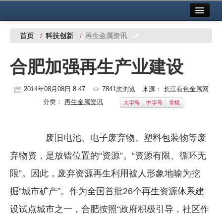
首页
中国有色金属报社主办
广告服务
首页
/
科技创新
/
再生金属资讯
要闻
合肥加强再生产业建设
铜镍铅锌
2014年08月08日 8:47
7841次浏览
来源：
长江有色金属网
铝
分类：
再生金属资讯
大字号
中字号
常规
稀有稀土
有色市场
废旧电池、电子废弃物、塑料包装物等废
科技
弃物资，是放错位置的“资源”。“资源有限、循环无
限”。因此，废弃资源再生利用被人形象地喻为挖
镁钛
掘“城市矿产”。作为全国首批26个再生资源体系建
地矿 建设
设试点城市之一，合肥按照“政府积极引导，社区作
党建工作