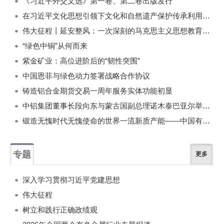
《习近平外交文选》第一卷、第二卷出版发行
在习近平文化思想引领下文化和自然遗产保护传承利用工作开创新局面
伟大征程丨延安整风：一次深刻的马克思主义思想教育运动
“绿色中铜”从何而来
紫金矿业：高位进阶后的“韧性突围”
中国恩菲与绿色动力签署战略合作协议
铸造铝合金期货交易一周年服务实体功能初显
中铝集团董事长段向东与蒙古国副总理诺木泰巴亚尔举行会谈
锻造无愧时代无愧使命的世界一流新质产能——中国有色金属工业的战略应对与破局之道（二）
专题
更多
深入学习贯彻习近平党建思想
伟大征程
树立和践行正确政绩观