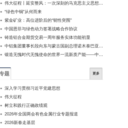
伟大征程丨延安整风：一次深刻的马克思主义思想教育运动
“绿色中铜”从何而来
紫金矿业：高位进阶后的“韧性突围”
中国恩菲与绿色动力签署战略合作协议
铸造铝合金期货交易一周年服务实体功能初显
中铝集团董事长段向东与蒙古国副总理诺木泰巴亚尔举行会谈
锻造无愧时代无愧使命的世界一流新质产能——中国有色金属工业的战略应对与破局之道（二）
专题
更多
深入学习贯彻习近平党建思想
伟大征程
树立和践行正确政绩观
2026年全国两会有色金属行业专题报道
2026新春走基层