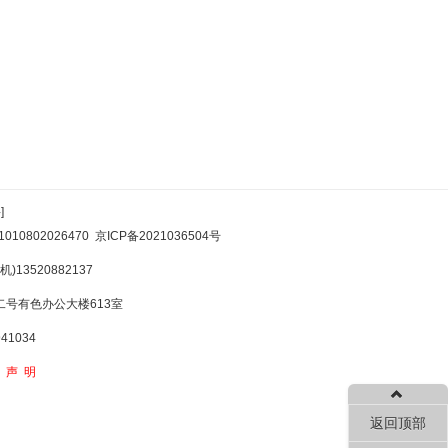
]
10802026470
京ICP备2021036504号
)13520882137
号有色办公大楼613室
1034
权声明
返回顶部