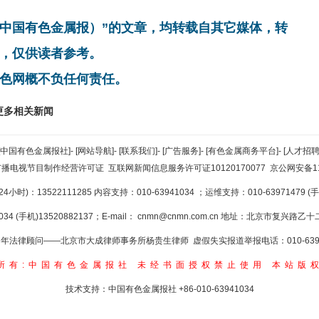
非中国有色金属报）”的文章，均转载自其它媒体，转
，仅供读者参考。
色网概不负任何责任。
更多相关新闻
[中国有色金属报社]
-
[网站导航]
-
[联系我们]
-
[广告服务]
-
[有色金属商务平台]
-
[人才招聘
广播电视节目制作经营许可证
互联网新闻信息服务许可证10120170077
京公网安备110
小时)：13522111285 内容支持：010-63941034
；运维支持：010-63971479 (手机
34 (手机)13520882137；E-mail：
cnmn@cnmn.com.cn
地址：北京市复兴路乙十二
年法律顾问——北京市大成律师事务所杨贵生律师 虚假失实报道举报电话：010-6394
所有:中国有色金属报社
未经书面授权禁止使用
本站版
技术支持：中国有色金属报社
+86-010-63941034