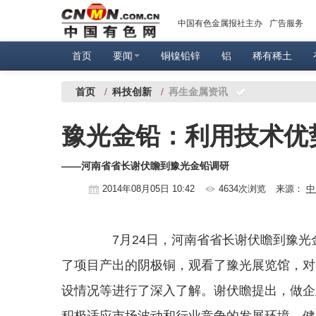
中国有色金属报社主办
广告服务
首页
要闻
铜镍铅锌
铝
稀有稀土
首页
/
科技创新
/
再生金属资讯
豫光金铅：利用技术优
——河南省省长谢伏瞻到豫光金铅调研
2014年08月05日 10:42
4634次浏览
来源：
中
7月24日，河南省省长谢伏瞻到豫光
了项目产出的阴极铜，观看了豫光展览馆，对
设情况等进行了深入了解。谢伏瞻提出，做企
积极适应市场波动和行业竞争的发展环境，健