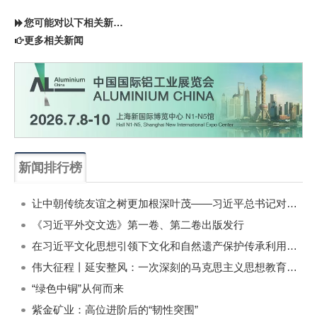
您可能对以下相关新闻同样感兴趣
更多相关新闻
新闻排行榜
一周
每月
让中朝传统友谊之树更加根深叶茂——习近平总书记对朝鲜进行国事访问纪实
《习近平外交文选》第一卷、第二卷出版发行
在习近平文化思想引领下文化和自然遗产保护传承利用工作开创新局面
伟大征程丨延安整风：一次深刻的马克思主义思想教育运动
“绿色中铜”从何而来
紫金矿业：高位进阶后的“韧性突围”