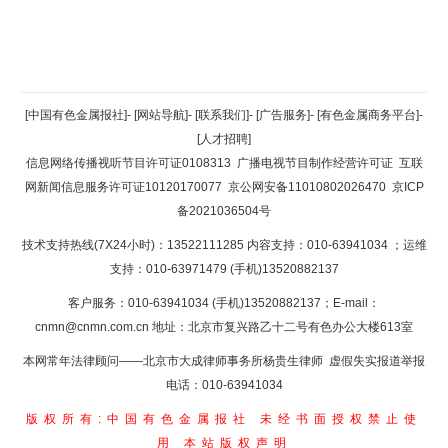
返回顶部
[中国有色金属报社]
-
[网站导航]
-
[联系我们]
-
[广告服务]
-
[有色金属商务平台]
-
[人才招聘]
返回首页
信息网络传播视听节目许可证0108313
广播电视节目制作经营许可证
互联
网新闻信息服务许可证10120170077
京公网安备11010802026470
京ICP
备2021036504号
技术支持热线(7X24小时)：13522111285 内容支持：010-63941034
；运维
支持：010-63971479 (手机)13520882137
客户服务：010-63941034 (手机)13520882137；E-mail：
cnmn@cnmn.com.cn
地址：北京市复兴路乙十二号有色办公大楼613室
本网常年法律顾问——北京市大成律师事务所杨贵生律师 虚假失实报道举报
电话：010-63941034
版权所有:中国有色金属报社
未经书面授权禁止使
用
本站版权声明