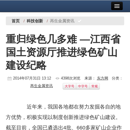
首页
中国有色金属报社主办
广告服务
首页
/
科技创新
/
再生金属资讯
要闻
重归绿色几多难 —江西省
铜镍铅锌
国土资源厅推进绿色矿山
铝
建设纪略
稀有稀土
有色市场
2014年07月31日 13:12
4398次浏览
来源：
东方网
分类：
再生金属资讯
大字号
中字号
常规
科技
镁钛
近年来，我国各地都在努力发掘各自的地
地矿 建设
方优势，积极实现以制度创新推进绿色矿山建设。
党建工作
截至目前，全国已遴选出4批、660多家矿山企业作