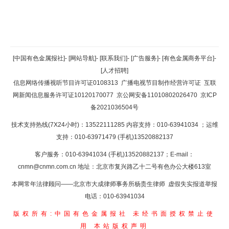
返回顶部
[中国有色金属报社]
-
[网站导航]
-
[联系我们]
-
[广告服务]
-
[有色金属商务平台]
-
[人才招聘]
返回首页
信息网络传播视听节目许可证0108313
广播电视节目制作经营许可证
互联
网新闻信息服务许可证10120170077
京公网安备11010802026470
京ICP
备2021036504号
技术支持热线(7X24小时)：13522111285 内容支持：010-63941034
；运维
支持：010-63971479 (手机)13520882137
客户服务：010-63941034 (手机)13520882137；E-mail：
cnmn@cnmn.com.cn
地址：北京市复兴路乙十二号有色办公大楼613室
本网常年法律顾问——北京市大成律师事务所杨贵生律师 虚假失实报道举报
电话：010-63941034
版权所有:中国有色金属报社
未经书面授权禁止使
用
本站版权声明