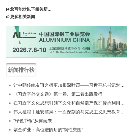
您可能对以下相关新闻同样感兴趣
更多相关新闻
新闻排行榜
一周
每月
让中朝传统友谊之树更加根深叶茂——习近平总书记对朝鲜进行国事访问纪实
《习近平外交文选》第一卷、第二卷出版发行
在习近平文化思想引领下文化和自然遗产保护传承利用工作开创新局面
伟大征程丨延安整风：一次深刻的马克思主义思想教育运动
“绿色中铜”从何而来
紫金矿业：高位进阶后的“韧性突围”