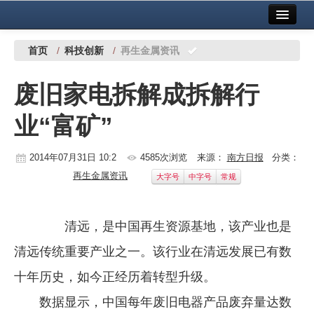
首页
中国有色金属报社主办
广告服务
首页
/
科技创新
/
再生金属资讯
要闻
废旧家电拆解成拆解行
铜镍铅锌
业“富矿”
铝
稀有稀土
2014年07月31日 10:2
4585次浏览
来源：
南方日报
分类：
再生金属资讯
大字号
中字号
常规
有色市场
科技
清远，是中国再生资源基地，该产业也是
镁钛
清远传统重要产业之一。该行业在清远发展已有数
地矿 建设
十年历史，如今正经历着转型升级。
数据显示，中国每年废旧电器产品废弃量达数
党建工作