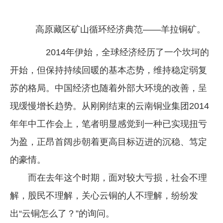
企业文化
高原藏区矿山循环经济典范——羊拉铜矿。
《资源再生》杂志
2014年伊始，全球经济经历了一个坎坷的
行情报价
开始，但保持持续回暖的基本态势，维持稳定弱复
数字报
苏的格局。中国经济也随着外部大环境的改善，呈
现缓慢增长趋势。从刚刚结束的云南铜业集团2014
年年中工作会上，笔者明显感觉到一种已实现扭亏
为盈，正昂首阔步朝着更高目标迈进的沉稳、笃定
的豪情。
而在去年这个时期，面对较大亏损，社会不理
解，股民不理解，关心云铜的人不理解，纷纷发
出“云铜怎么了？”的询问。