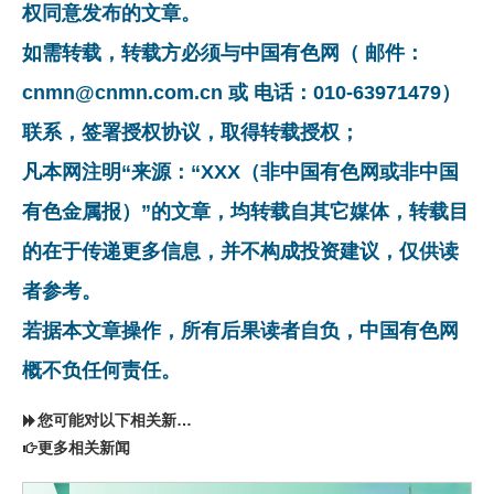
权同意发布的文章。
如需转载，转载方必须与中国有色网（ 邮件：
cnmn@cnmn.com.cn 或 电话：010-63971479）
联系，签署授权协议，取得转载授权；
凡本网注明“来源：“XXX（非中国有色网或非中国
有色金属报）”的文章，均转载自其它媒体，转载目
的在于传递更多信息，并不构成投资建议，仅供读
者参考。
若据本文章操作，所有后果读者自负，中国有色网
概不负任何责任。
您可能对以下相关新闻同样感兴趣
更多相关新闻