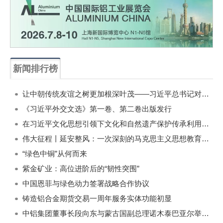
新闻排行榜
一周
每月
让中朝传统友谊之树更加根深叶茂——习近平总书记对朝鲜进行国事访问纪实
《习近平外交文选》第一卷、第二卷出版发行
在习近平文化思想引领下文化和自然遗产保护传承利用工作开创新局面
伟大征程丨延安整风：一次深刻的马克思主义思想教育运动
“绿色中铜”从何而来
紫金矿业：高位进阶后的“韧性突围”
中国恩菲与绿色动力签署战略合作协议
铸造铝合金期货交易一周年服务实体功能初显
中铝集团董事长段向东与蒙古国副总理诺木泰巴亚尔举行会谈