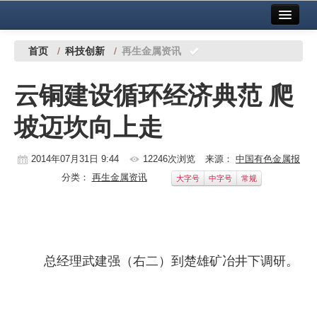
首页
中国有色金属报社主办
广告服务
首页
/
科技创新
/
再生金属资讯
要闻
云铜建设循环经济典范 爬
铜镍铅锌
坡迈坎向上走
铝
稀有稀土
2014年07月31日 9:44
12246次浏览
来源：
中国有色金属报
分类：
再生金属资讯
大字号
中字号
常规
有色市场
科技
镁钛
总经理武建强（右二）到楚雄矿冶井下调研。
地矿 建设
党建工作