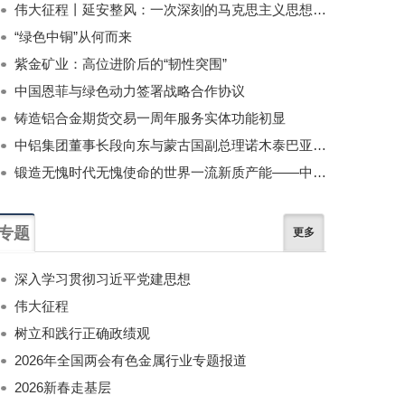
伟大征程丨延安整风：一次深刻的马克思主义思想教育运动
“绿色中铜”从何而来
紫金矿业：高位进阶后的“韧性突围”
中国恩菲与绿色动力签署战略合作协议
铸造铝合金期货交易一周年服务实体功能初显
中铝集团董事长段向东与蒙古国副总理诺木泰巴亚尔举行会谈
锻造无愧时代无愧使命的世界一流新质产能——中国有色金属工业的战略应对与破局之道（二）
专题
更多
深入学习贯彻习近平党建思想
伟大征程
树立和践行正确政绩观
2026年全国两会有色金属行业专题报道
2026新春走基层