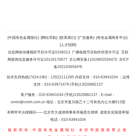
返回顶部
[中国有色金属报社]
-
[网站导航]
-
[联系我们]
-
[广告服务]
-
[有色金属商务平台]
-
[人才招聘]
返回首页
信息网络传播视听节目许可证0108313
广播电视节目制作经营许可证
互联
网新闻信息服务许可证10120170077
京公网安备11010802026470
京ICP
备2021036504号
技术支持热线(7X24小时)：13522111285 内容支持：010-63941034
；运维
支持：010-63971479 (手机)13520882137
客户服务：010-63941034 (手机)13520882137；E-mail：
cnmn@cnmn.com.cn
地址：北京市复兴路乙十二号有色办公大楼613室
本网常年法律顾问——北京市大成律师事务所杨贵生律师 虚假失实报道举报
电话：010-63941034
版权所有:中国有色金属报社
未经书面授权禁止使