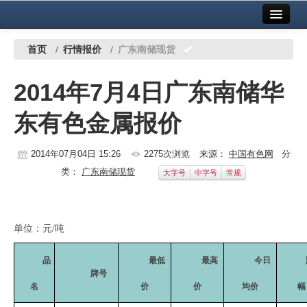
首页
中国有色金属报社主办
广告服务
首页
/
行情报价
/
广东南储现货
要闻
2014年7月4日广东南储华
铜镍铅锌
东有色金属报价
铝
稀有稀土
2014年07月04日 15:26
2275次浏览
来源：
中国有色网
分
类：
广东南储现货
大字号
中字号
常规
有色市场
科技
单位：元
/
吨
镁钛
品
最低
最高
今日
地矿 建设
牌号
名
价
价
均价
幅
党建工作