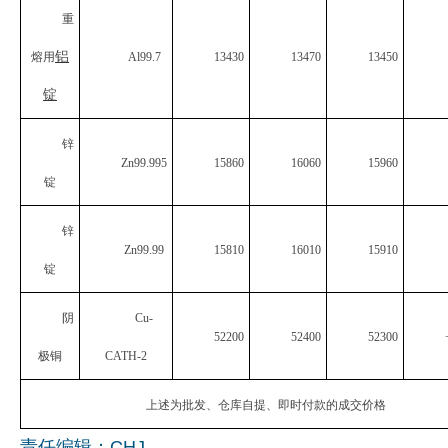
重
企业文化
铝
熔用
Al99.7
13430
13470
13450
《资源再生》杂志
锭
行情报价
锌
数字报
Zn99.995
15860
16060
15960
锭
锌
Zn99.99
15810
16010
15910
锭
阴
Cu-
52200
52400
52300
极铜
CATH-2
上述为批发、仓库自提、即时付款的成交价格
责任编辑：CHJ