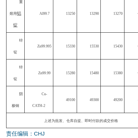
重
企业文化
铝
熔用
Al99.7
13250
13290
13270
《资源再生》杂志
锭
行情报价
锌
Zn99.995
15330
15530
15430
数字报
锭
锌
Zn99.99
15280
15480
15380
锭
阴
Cu-
49100
49300
49200
极铜
CATH-2
上述为批发、仓库自提、即时付款的成交价格
责任编辑：CHJ