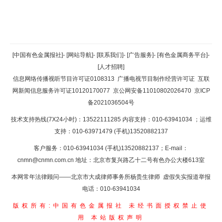
返回顶部
[中国有色金属报社]
-
[网站导航]
-
[联系我们]
-
[广告服务]
-
[有色金属商务平台]
-
[人才招聘]
返回首页
信息网络传播视听节目许可证0108313
广播电视节目制作经营许可证
互联
网新闻信息服务许可证10120170077
京公网安备11010802026470
京ICP
备2021036504号
技术支持热线(7X24小时)：13522111285 内容支持：010-63941034
；运维
支持：010-63971479 (手机)13520882137
客户服务：010-63941034 (手机)13520882137；E-mail：
cnmn@cnmn.com.cn
地址：北京市复兴路乙十二号有色办公大楼613室
本网常年法律顾问——北京市大成律师事务所杨贵生律师 虚假失实报道举报
电话：010-63941034
版权所有:中国有色金属报社
未经书面授权禁止使
用
本站版权声明