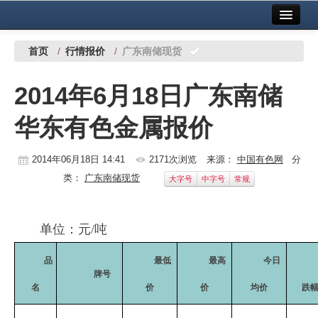
首页
中国有色金属报社主办
广告服务
首页
/
行情报价
/
广东南储现货
要闻
2014年6月18日广东南储
铜镍铅锌
华东有色金属报价
铝
稀有稀土
2014年06月18日 14:41
2171次浏览
来源：
中国有色网
分
类：
广东南储现货
大字号
中字号
常规
有色市场
科技
单位：元
/
吨
镁钛
品
最低
最高
今日
牌号
地矿 建设
名
价
价
均价
跌
党建工作