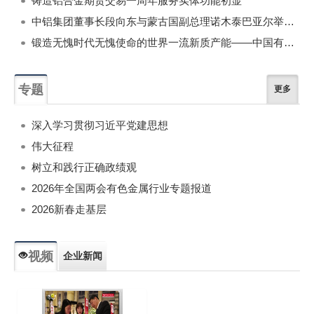
铸造铝合金期货交易一周年服务实体功能初显
中铝集团董事长段向东与蒙古国副总理诺木泰巴亚尔举行会谈
锻造无愧时代无愧使命的世界一流新质产能——中国有色金属工业的战略应对与破局之道（二）
专题
更多
深入学习贯彻习近平党建思想
伟大征程
树立和践行正确政绩观
2026年全国两会有色金属行业专题报道
2026新春走基层
视频
企业新闻
专题新闻
人物专访