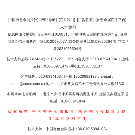
返回顶部
[中国有色金属报社]
-
[网站导航]
-
[联系我们]
-
[广告服务]
-
[有色金属商务平台]
-
[人才招聘]
返回首页
信息网络传播视听节目许可证0108313
广播电视节目制作经营许可证
互联
网新闻信息服务许可证10120170077
京公网安备11010802026470
京ICP
备2021036504号
技术支持热线(7X24小时)：13522111285 内容支持：010-63941034
；运维
支持：010-63971479 (手机)13520882137
客户服务：010-63941034 (手机)13520882137；E-mail：
cnmn@cnmn.com.cn
地址：北京市复兴路乙十二号有色办公大楼613室
本网常年法律顾问——北京市大成律师事务所杨贵生律师 虚假失实报道举报
电话：010-63941034
版权所有:中国有色金属报社
未经书面授权禁止使
用
本站版权声明
技术支持：中国有色金属报社
+86-010-63941034