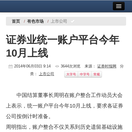
首页
中国有色金属报社主办
广告服务
首页
/
有色市场
/
上市公司
要闻
证券业统一账户平台今年
铜镍铅锌
10月上线
铝
稀有稀土
2014年06月03日 9:14
3644次浏览
来源：
证券时报网
分
类：
上市公司
大字号
中字号
常规
有色市场
科技
中国结算董事长周明在账户整合工作动员大会
镁钛
上表示，统一账户平台今年10月上线，要求各证券
地矿 建设
公司按倒计时准备。
周明指出，账户整合不仅关系到历史遗留基础设施
党建工作