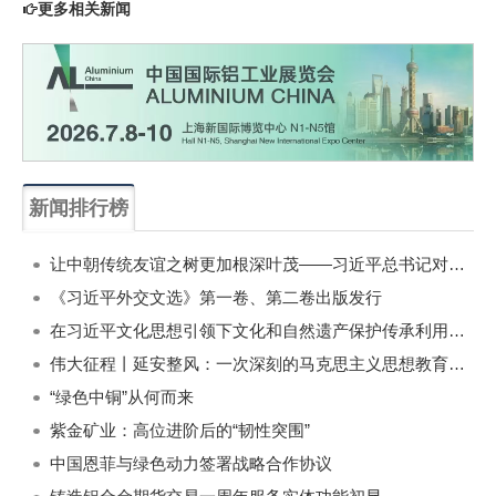
更多相关新闻
新闻排行榜
一周
每月
让中朝传统友谊之树更加根深叶茂——习近平总书记对朝鲜进行国事访问纪实
《习近平外交文选》第一卷、第二卷出版发行
在习近平文化思想引领下文化和自然遗产保护传承利用工作开创新局面
伟大征程丨延安整风：一次深刻的马克思主义思想教育运动
“绿色中铜”从何而来
紫金矿业：高位进阶后的“韧性突围”
中国恩菲与绿色动力签署战略合作协议