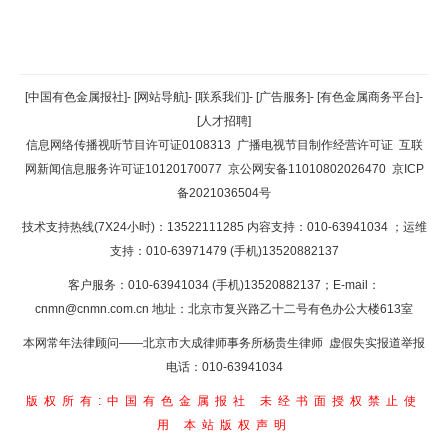
返回顶部
[中国有色金属报社]
-
[网站导航]
-
[联系我们]
-
[广告服务]
-
[有色金属商务平台]
-
[人才招聘]
返回首页
信息网络传播视听节目许可证0108313
广播电视节目制作经营许可证
互联
网新闻信息服务许可证10120170077
京公网安备11010802026470
京ICP
备2021036504号
技术支持热线(7X24小时)：13522111285 内容支持：010-63941034
；运维
支持：010-63971479 (手机)13520882137
客户服务：010-63941034 (手机)13520882137；E-mail：
cnmn@cnmn.com.cn
地址：北京市复兴路乙十二号有色办公大楼613室
本网常年法律顾问——北京市大成律师事务所杨贵生律师 虚假失实报道举报
电话：010-63941034
版权所有:中国有色金属报社
未经书面授权禁止使
用
本站版权声明