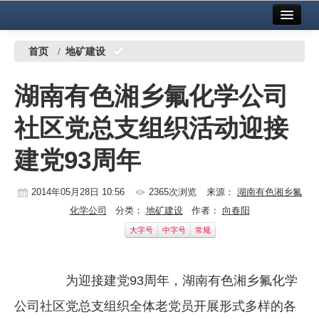
首页
中国有色金属报社主办
广告服务
首页
/
地矿建设
要闻
湖南有色湘乡氟化学公司
铜镍铅锌
社区党总支组织活动迎接
铝
建党93周年
稀有稀土
有色市场
2014年05月28日 10:56
2365次浏览
来源：
湖南有色湘乡氟
化学公司
分类：
地矿建设
作者：
向春阳
科技
大字号
中字号
常规
镁钛
地矿 建设
为迎接建党93周年，湖南有色湘乡氟化学
公司社区党总支组织全体老党员开展形式多样的各
党建工作