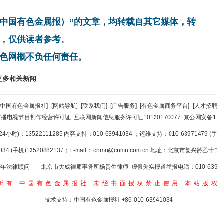
非中国有色金属报）”的文章，均转载自其它媒体，转
，仅供读者参考。
色网概不负任何责任。
更多相关新闻
[中国有色金属报社]
-
[网站导航]
-
[联系我们]
-
[广告服务]
-
[有色金属商务平台]
-
[人才招聘
广播电视节目制作经营许可证
互联网新闻信息服务许可证10120170077
京公网安备110
小时)：13522111285 内容支持：010-63941034
；运维支持：010-63971479 (手机
34 (手机)13520882137；E-mail：
cnmn@cnmn.com.cn
地址：北京市复兴路乙十二
年法律顾问——北京市大成律师事务所杨贵生律师 虚假失实报道举报电话：010-6394
所有:中国有色金属报社
未经书面授权禁止使用
本站版
技术支持：中国有色金属报社
+86-010-63941034