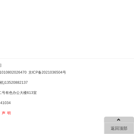
]
10802026470
京ICP备2021036504号
)13520882137
号有色办公大楼613室
1034
权声明
返回顶部