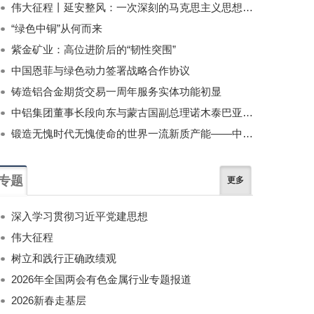
伟大征程丨延安整风：一次深刻的马克思主义思想教育运动
“绿色中铜”从何而来
紫金矿业：高位进阶后的“韧性突围”
中国恩菲与绿色动力签署战略合作协议
铸造铝合金期货交易一周年服务实体功能初显
中铝集团董事长段向东与蒙古国副总理诺木泰巴亚尔举行会谈
锻造无愧时代无愧使命的世界一流新质产能——中国有色金属工业的战略应对与破局之道（二）
专题
更多
深入学习贯彻习近平党建思想
伟大征程
树立和践行正确政绩观
2026年全国两会有色金属行业专题报道
2026新春走基层