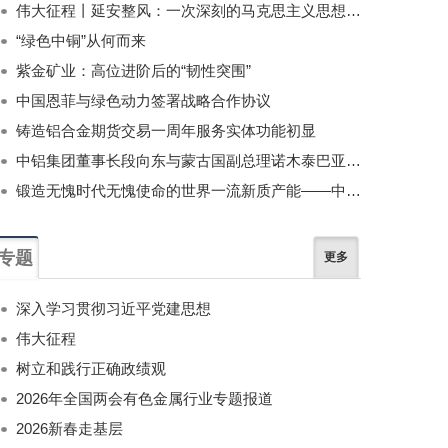
伟大征程丨延安整风：一次深刻的马克思主义思想教育运动
“绿色中铜”从何而来
紫金矿业：高位进阶后的“韧性突围”
中国恩菲与绿色动力签署战略合作协议
铸造铝合金期货交易一周年服务实体功能初显
中铝集团董事长段向东与蒙古国副总理诺木泰巴亚尔举行会谈
锻造无愧时代无愧使命的世界一流新质产能——中国有色金属工业的战略应对与破局之道（二）
专题
更多
深入学习贯彻习近平党建思想
伟大征程
树立和践行正确政绩观
2026年全国两会有色金属行业专题报道
2026新春走基层