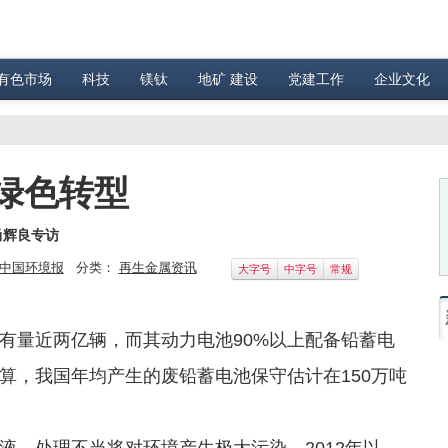
有色市场
科技
镁钛
地矿 建设
党建工作
企业文化
绿色转型
尚辉良专访
中国环境报
分类：
再生金属资讯
大字号
中字号
常规
量近两亿辆，而其动力电池90%以上配备铅蓄电
算，我国年均产生的废铅蓄电池保守估计在150万吨
，处理不当将对环境产生极大污染。2012年以