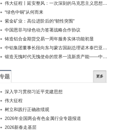
伟大征程丨延安整风：一次深刻的马克思主义思想教育运动
“绿色中铜”从何而来
紫金矿业：高位进阶后的“韧性突围”
中国恩菲与绿色动力签署战略合作协议
铸造铝合金期货交易一周年服务实体功能初显
中铝集团董事长段向东与蒙古国副总理诺木泰巴亚尔举行会谈
锻造无愧时代无愧使命的世界一流新质产能——中国有色金属工业的战略应对与破局之道（二）
专题
更多
深入学习贯彻习近平党建思想
伟大征程
树立和践行正确政绩观
2026年全国两会有色金属行业专题报道
2026新春走基层