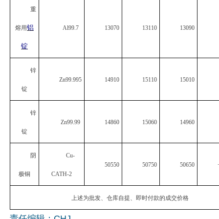
重
企业文化
铝
熔用
Al99.7
13070
13110
13090
《资源再生》杂志
锭
行情报价
锌
数字报
Zn99.995
14910
15110
15010
锭
锌
Zn99.99
14860
15060
14960
锭
阴
Cu-
50550
50750
50650
极铜
CATH-2
上述为批发、仓库自提、即时付款的成交价格
责任编辑：CHJ