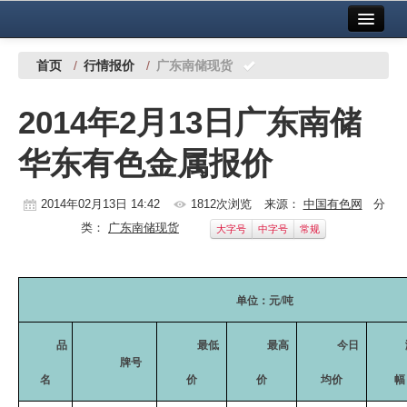
首页
中国有色金属报社主办
广告服务
首页
/
行情报价
/
广东南储现货
要闻
2014年2月13日广东南储
铜镍铅锌
华东有色金属报价
铝
稀有稀土
2014年02月13日 14:42
1812次浏览
来源：
中国有色网
分
类：
广东南储现货
大字号
中字号
常规
有色市场
科技
单位：元
/
吨
镁钛
品
最低
最高
今日
地矿 建设
牌号
名
价
价
均价
幅
党建工作