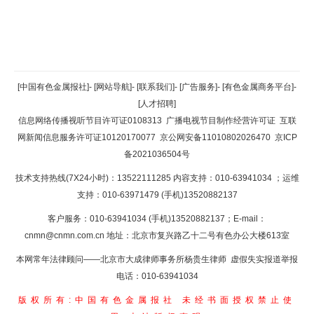
返回顶部
[中国有色金属报社]
-
[网站导航]
-
[联系我们]
-
[广告服务]
-
[有色金属商务平台]
-
[人才招聘]
返回首页
信息网络传播视听节目许可证0108313
广播电视节目制作经营许可证
互联
网新闻信息服务许可证10120170077
京公网安备11010802026470
京ICP
备2021036504号
技术支持热线(7X24小时)：13522111285 内容支持：010-63941034
；运维
支持：010-63971479 (手机)13520882137
客户服务：010-63941034 (手机)13520882137；E-mail：
cnmn@cnmn.com.cn
地址：北京市复兴路乙十二号有色办公大楼613室
本网常年法律顾问——北京市大成律师事务所杨贵生律师 虚假失实报道举报
电话：010-63941034
版权所有:中国有色金属报社
未经书面授权禁止使