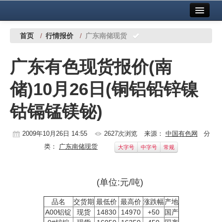
首页
中国有色金属报社主办
广告服务
首页
/
行情报价
/
广东南储现货
要闻
广东有色现货报价(南
铜镍铅锌
储)10月26日(铜铝铅锌镍
铝
钴镉锰镁铋)
稀有稀土
有色市场
2009年10月26日 14:55
2627次浏览
来源：
中国有色网
分
类：
广东南储现货
大字号
中字号
常规
科技
镁钛
(单位:元/吨)
地矿 建设
品名
交货期
最低价
最高价
涨跌幅
产地
A00铝锭
现货
14830
14970
+50
国产
党建工作