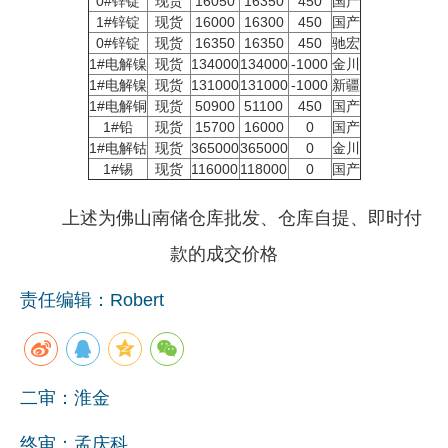
0#锌锭
现货
16050
16350
450
国产
1#锌锭
现货
16000
16300
450
国产
企业文化
0#锌锭
现货
16350
16350
450
驰宏
1#电解镍
现货
134000
134000
-1000
金川
《资源再生》杂志
1#电解镍
现货
131000
131000
-1000
新疆
1#电解铜
现货
50900
51100
450
国产
行情报价
1#铅
现货
15700
16000
0
国产
1#电解钴
现货
365000
365000
0
金川
数字报
1#锡
现货
116000
118000
0
国产
上述为佛山南储仓库批发、仓库自提、即时付
款的成交价格
责任编辑：Robert
二审：淮金
终审：孟庆科