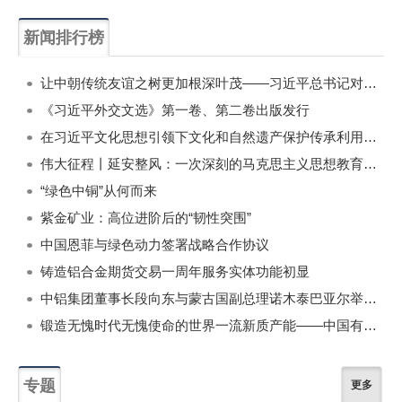
新闻排行榜
一周
每月
让中朝传统友谊之树更加根深叶茂——习近平总书记对朝鲜进行国事访问纪实
《习近平外交文选》第一卷、第二卷出版发行
在习近平文化思想引领下文化和自然遗产保护传承利用工作开创新局面
伟大征程丨延安整风：一次深刻的马克思主义思想教育运动
“绿色中铜”从何而来
紫金矿业：高位进阶后的“韧性突围”
中国恩菲与绿色动力签署战略合作协议
铸造铝合金期货交易一周年服务实体功能初显
中铝集团董事长段向东与蒙古国副总理诺木泰巴亚尔举行会谈
锻造无愧时代无愧使命的世界一流新质产能——中国有色金属工业的战略应对与破局之道（二）
专题
更多