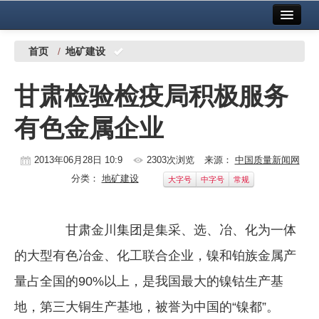
首页
中国有色金属报社主办
广告服务
首页
/
地矿建设
要闻
甘肃检验检疫局积极服务
铜镍铅锌
有色金属企业
铝
稀有稀土
2013年06月28日 10:9
2303次浏览
来源：
中国质量新闻网
分类：
地矿建设
大字号
中字号
常规
有色市场
科技
甘肃金川集团是集采、选、冶、化为一体
镁钛
的大型有色冶金、化工联合企业，镍和铂族金属产
地矿 建设
量占全国的90%以上，是我国最大的镍钴生产基
地，第三大铜生产基地，被誉为中国的“镍都”。
党建工作