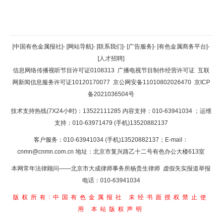
返回顶部
[中国有色金属报社]
-
[网站导航]
-
[联系我们]
-
[广告服务]
-
[有色金属商务平台]
-
[人才招聘]
返回首页
信息网络传播视听节目许可证0108313
广播电视节目制作经营许可证
互联
网新闻信息服务许可证10120170077
京公网安备11010802026470
京ICP
备2021036504号
技术支持热线(7X24小时)：13522111285 内容支持：010-63941034
；运维
支持：010-63971479 (手机)13520882137
客户服务：010-63941034 (手机)13520882137；E-mail：
cnmn@cnmn.com.cn
地址：北京市复兴路乙十二号有色办公大楼613室
本网常年法律顾问——北京市大成律师事务所杨贵生律师 虚假失实报道举报
电话：010-63941034
版权所有:中国有色金属报社
未经书面授权禁止使
用
本站版权声明