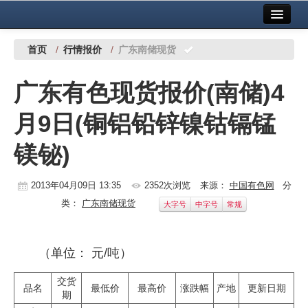
首页
中国有色金属报社主办
广告服务
首页
/
行情报价
/
广东南储现货
要闻
广东有色现货报价(南储)4
铜镍铅锌
月9日(铜铝铅锌镍钴镉锰
铝
镁铋)
稀有稀土
有色市场
2013年04月09日 13:35
2352次浏览
来源：
中国有色网
分
类：
广东南储现货
大字号
中字号
常规
科技
镁钛
（单位： 元/吨）
地矿 建设
交货
品名
最低价
最高价
涨跌幅
产地
更新日期
期
党建工作