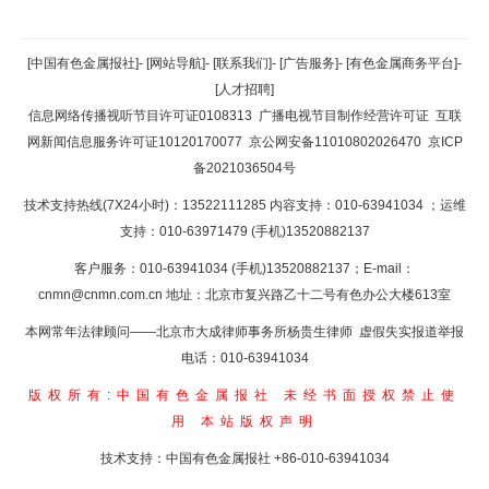
返回顶部
[中国有色金属报社]
-
[网站导航]
-
[联系我们]
-
[广告服务]
-
[有色金属商务平台]
-
[人才招聘]
返回首页
信息网络传播视听节目许可证0108313
广播电视节目制作经营许可证
互联
网新闻信息服务许可证10120170077
京公网安备11010802026470
京ICP
备2021036504号
技术支持热线(7X24小时)：13522111285 内容支持：010-63941034
；运维
支持：010-63971479 (手机)13520882137
客户服务：010-63941034 (手机)13520882137；E-mail：
cnmn@cnmn.com.cn
地址：北京市复兴路乙十二号有色办公大楼613室
本网常年法律顾问——北京市大成律师事务所杨贵生律师 虚假失实报道举报
电话：010-63941034
版权所有:中国有色金属报社
未经书面授权禁止使
用
本站版权声明
技术支持：中国有色金属报社
+86-010-63941034