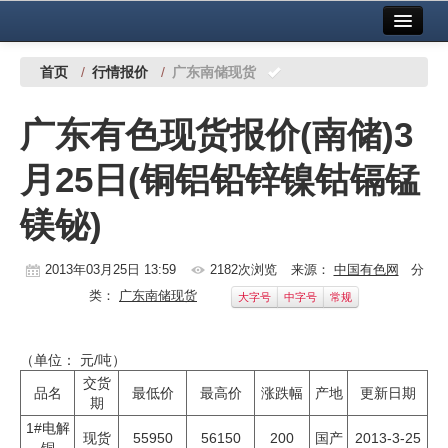
首页
中国有色金属报社主办
广告服务
首页
/
行情报价
/
广东南储现货
要闻
广东有色现货报价(南储)3
铜镍铅锌
月25日(铜铝铅锌镍钴镉锰
铝
镁铋)
稀有稀土
有色市场
2013年03月25日 13:59
2182次浏览
来源：
中国有色网
分
类：
广东南储现货
大字号
中字号
常规
科技
镁钛
（单位： 元/吨）
交货
地矿 建设
品名
最低价
最高价
涨跌幅
产地
更新日期
期
1#电解
党建工作
现货
55950
56150
200
国产
2013-3-25
铜