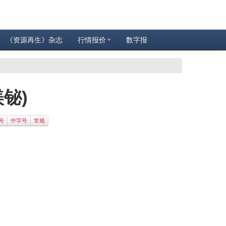
《资源再生》杂志
行情报价
数字报
铋)
号
中字号
常规