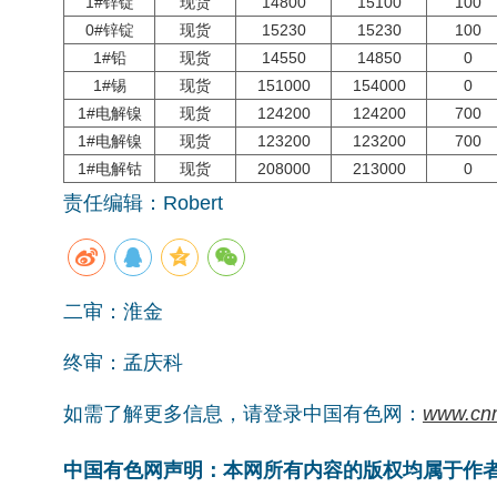
1#锌锭
现货
14800
15100
100
0#锌锭
现货
15230
15230
100
1#铅
现货
14550
14850
0
1#锡
现货
151000
154000
0
1#电解镍
现货
124200
124200
700
1#电解镍
现货
123200
123200
700
1#电解钴
现货
208000
213000
0
责任编辑：Robert
二审：淮金
终审：孟庆科
如需了解更多信息，请登录中国有色网：
www.cn
中国有色网声明：本网所有内容的版权均属于作