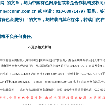
有色网”的文章，均为中国有色网原创或者是合作机构授权
cnmn.com.cn 或 电话：010-63971479）联
中国有色金属报）”的文章，均转载自其它媒体，转载目的
网概不负任何责任。
更多相关新闻
[中国有色金属报社]
-
[网站导航]
-
[联系我们]
-
[广告服务]
-
[有色金属商务平台]
-
[人才招聘
广播电视节目制作经营许可证
互联网新闻信息服务许可证10120170077
京公网安备110
小时)：13522111285 内容支持：010-63941034
；运维支持：010-63971479 (手机
34 (手机)13520882137；E-mail：
cnmn@cnmn.com.cn
地址：北京市复兴路乙十二
年法律顾问——北京市大成律师事务所杨贵生律师 虚假失实报道举报电话：010-6394
所有:中国有色金属报社
未经书面授权禁止使用
本站版