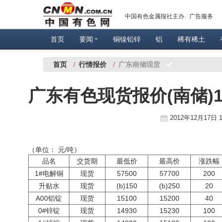
中国有色金属报社主办
广告服务
首页
要闻
铜镍铅锌
铝
稀有稀土
首页
/
行情报价
/
广东南储现货
广东有色现货报价(南储)1
2012年12月17日 1
（单位： 元/吨）
品名
交货期
最低价
最高价
涨跌幅
1#电解铜
现货
57500
57700
200
升贴水
现货
(b)150
(b)250
20
A00铝锭
现货
15100
15200
40
0#锌锭
现货
14930
15230
100