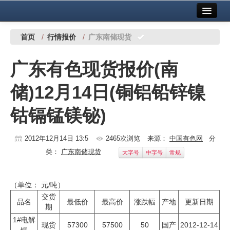
首页
中国有色金属报社主办
广告服务
首页
/
行情报价
/
广东南储现货
要闻
广东有色现货报价(南
铜镍铅锌
储)12月14日(铜铝铅锌镍
铝
钴镉锰镁铋)
稀有稀土
有色市场
2012年12月14日 13:5
2465次浏览
来源：
中国有色网
分
类：
广东南储现货
大字号
中字号
常规
科技
镁钛
（单位： 元/吨）
交货
地矿 建设
品名
最低价
最高价
涨跌幅
产地
更新日期
期
1#电解
党建工作
现货
57300
57500
50
国产
2012-12-14
铜