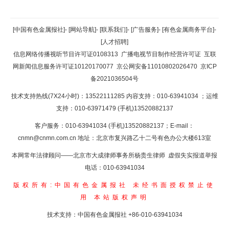
返回顶部
[中国有色金属报社]
-
[网站导航]
-
[联系我们]
-
[广告服务]
-
[有色金属商务平台]
-
[人才招聘]
返回首页
信息网络传播视听节目许可证0108313
广播电视节目制作经营许可证
互联
网新闻信息服务许可证10120170077
京公网安备11010802026470
京ICP
备2021036504号
技术支持热线(7X24小时)：13522111285 内容支持：010-63941034
；运维
支持：010-63971479 (手机)13520882137
客户服务：010-63941034 (手机)13520882137；E-mail：
cnmn@cnmn.com.cn
地址：北京市复兴路乙十二号有色办公大楼613室
本网常年法律顾问——北京市大成律师事务所杨贵生律师 虚假失实报道举报
电话：010-63941034
版权所有:中国有色金属报社
未经书面授权禁止使
用
本站版权声明
技术支持：中国有色金属报社
+86-010-63941034