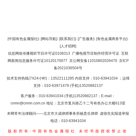
返回顶部
[中国有色金属报社]
-
[网站导航]
-
[联系我们]
-
[广告服务]
-
[有色金属商务平台]
-
[人才招聘]
返回首页
信息网络传播视听节目许可证0108313
广播电视节目制作经营许可证
互联
网新闻信息服务许可证10120170077
京公网安备11010802026470
京ICP
备2021036504号
技术支持热线(7X24小时)：13522111285 内容支持：010-63941034
；运维
支持：010-63971479 (手机)13520882137
客户服务：010-63941034 (手机)13520882137；E-mail：
cnmn@cnmn.com.cn
地址：北京市复兴路乙十二号有色办公大楼613室
本网常年法律顾问——北京市大成律师事务所杨贵生律师 虚假失实报道举报
电话：010-63941034
版权所有:中国有色金属报社
未经书面授权禁止使