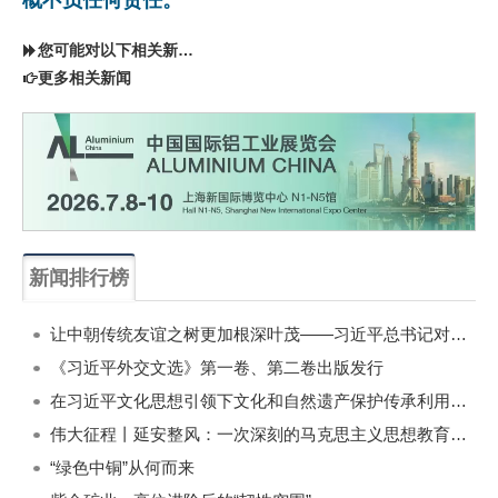
您可能对以下相关新闻同样感兴趣
更多相关新闻
新闻排行榜
一周
每月
让中朝传统友谊之树更加根深叶茂——习近平总书记对朝鲜进行国事访问纪实
《习近平外交文选》第一卷、第二卷出版发行
在习近平文化思想引领下文化和自然遗产保护传承利用工作开创新局面
伟大征程丨延安整风：一次深刻的马克思主义思想教育运动
“绿色中铜”从何而来