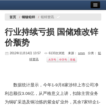
首页
中国有色金属报社主办
广告服务
首页
/
铜镍铅锌
/
铅锌资讯
要闻
行业持续亏损 国储难改锌
铜镍铅锌
价颓势
铝
稀有稀土
2012年11月14日 13:57
6133次浏览
来源：
smm
分类：
铅
锌资讯
大字号
中字号
常规
有色市场
科技
镁钛
数据统计显示，今年1-9月8家涉锌上市公司净
地矿 建设
利总额仅3.06亿，从严格意义上讲，扣除主营业务
为铜矿采选及铜冶炼的紫金矿业外，其余7家锌企1-
党建工作