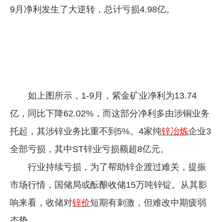
9月净利发生了大逆转，总计亏损4.98亿。
企业文化
《资源再生》杂志
行情报价
数字报
如上图所示，1-9月，紫金矿业净利为13.74
亿，同比下降62.02%，而这部分净利多由涉铜业务
托起，其涉锌业务比重不到5%。4家纯
锌冶炼
企业3
全部亏损，其中ST锌业亏损额超8亿元。
行业持续亏损，为了帮助锌企渡过难关，提振
市场行情，国储局或酝酿收储15万吨锌锭。从其影
响来看，收储对
锌价
短期有刺激，但难改中期疲弱
态势。