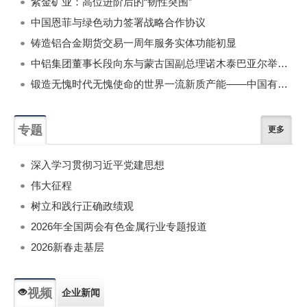
紫金矿业：高位进阶后的“韧性突围”
中国恩菲与绿色动力签署战略合作协议
铸造铝合金期货交易一周年服务实体功能初显
中铝集团董事长段向东与蒙古国副总理诺木泰巴亚尔举行会谈
锻造无愧时代无愧使命的世界一流新质产能——中国有色金属工业的战略应对与破局之道（二）
专题
更多
深入学习贯彻习近平党建思想
伟大征程
树立和践行正确政绩观
2026年全国两会有色金属行业专题报道
2026新春走基层
视频
企业新闻