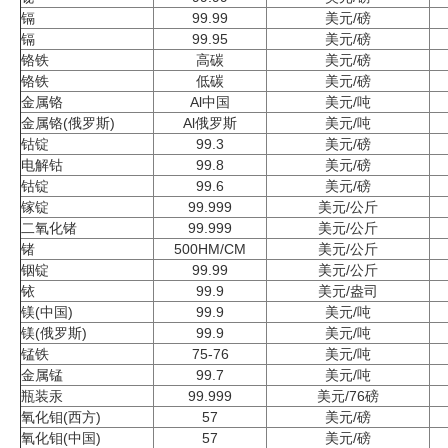
镉
99.99
美元/磅
企业文化
镉
99.95
美元/磅
铬铁
高碳
美元/磅
《资源再生》杂志
铬铁
低碳
美元/磅
金属铬
Al中国
美元/吨
行情报价
金属铬(俄罗斯)
Al俄罗斯
美元/吨
钴锭
99.3
美元/磅
数字报
电解钴
99.8
美元/磅
钴锭
99.6
美元/磅
镓锭
99.999
美元/公斤
二氧化锗
99.999
美元/公斤
锗
500HM/CM
美元/公斤
铟锭
99.99
美元/公斤
铱
99.9
美元/盎司
镁(中国)
99.9
美元/吨
镁(俄罗斯)
99.9
美元/吨
锰铁
75-76
美元/吨
金属锰
99.7
美元/吨
瓶装汞
99.999
美元/76磅
氧化钼(西方)
57
美元/磅
氧化钼(中国)
57
美元/磅