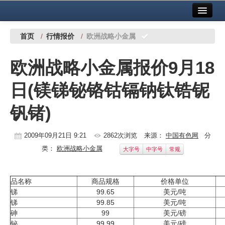
首页
中国有色金属报社主办
广告服务
首页
/
行情报价
/
欧洲战略小金属
要闻
欧洲战略小金属报价9月18
铜镍铅锌
日(镁锑铋铬钴镉钠钛锆铌
铝
钒锗)
稀有稀土
有色市场
2009年09月21日 9:21
2862次浏览
来源：
中国有色网
分
类：
欧洲战略小金属
大字号
中字号
常规
科技
镁钛
品名称
商品规格
价格单位
锑
99.65
美元/吨
地矿 建设
锑
99.85
美元/吨
砷
99
美元/磅
党建工作
铋
99.99
美元/磅