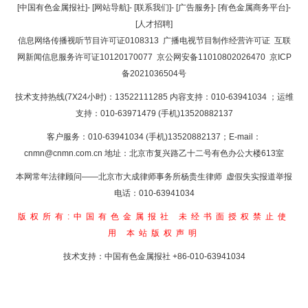
返回顶部
[中国有色金属报社]
-
[网站导航]
-
[联系我们]
-
[广告服务]
-
[有色金属商务平台]
-
[人才招聘]
返回首页
信息网络传播视听节目许可证0108313
广播电视节目制作经营许可证
互联
网新闻信息服务许可证10120170077
京公网安备11010802026470
京ICP
备2021036504号
技术支持热线(7X24小时)：13522111285 内容支持：010-63941034
；运维
支持：010-63971479 (手机)13520882137
客户服务：010-63941034 (手机)13520882137；E-mail：
cnmn@cnmn.com.cn
地址：北京市复兴路乙十二号有色办公大楼613室
本网常年法律顾问——北京市大成律师事务所杨贵生律师 虚假失实报道举报
电话：010-63941034
版权所有:中国有色金属报社
未经书面授权禁止使
用
本站版权声明
技术支持：中国有色金属报社
+86-010-63941034