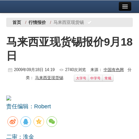
首页
中国有色金属报社主办
广告服务
首页
/
行情报价
/
马来西亚现货锡
要闻
马来西亚现货锡报价9月18
铜镍铅锌
日
铝
稀有稀土
2009年09月18日 14:19
2740次浏览
来源：
中国有色网
分
类：
马来西亚现货锡
大字号
中字号
常规
有色市场
科技
责任编辑：Robert
镁钛
地矿 建设
党建工作
二审：淮金