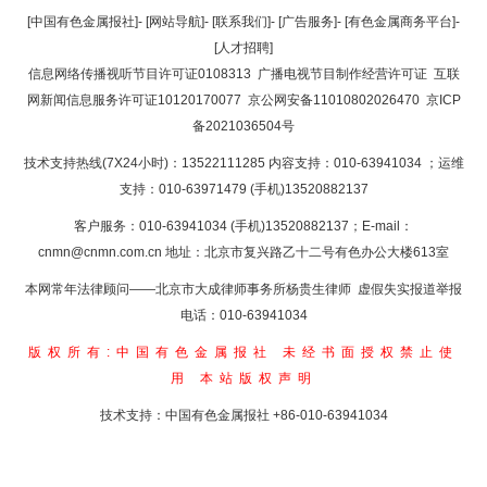
返回顶部
[中国有色金属报社]
-
[网站导航]
-
[联系我们]
-
[广告服务]
-
[有色金属商务平台]
-
[人才招聘]
返回首页
信息网络传播视听节目许可证0108313
广播电视节目制作经营许可证
互联
网新闻信息服务许可证10120170077
京公网安备11010802026470
京ICP
备2021036504号
技术支持热线(7X24小时)：13522111285 内容支持：010-63941034
；运维
支持：010-63971479 (手机)13520882137
客户服务：010-63941034 (手机)13520882137；E-mail：
cnmn@cnmn.com.cn
地址：北京市复兴路乙十二号有色办公大楼613室
本网常年法律顾问——北京市大成律师事务所杨贵生律师 虚假失实报道举报
电话：010-63941034
版权所有:中国有色金属报社
未经书面授权禁止使
用
本站版权声明
技术支持：中国有色金属报社
+86-010-63941034