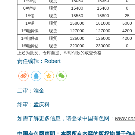
1#锌锭
现货
15050
15350
0
0#锌锭
现货
15400
15400
0
1#铅
现货
15550
15800
25
1#锡
现货
158000
161000
5000
1#电解镍
现货
127000
127000
4200
1#电解镍
现货
126000
126000
4200
1#电解钴
现货
220000
230000
0
上述为批发、仓库自提、即时付款的成交价格
责任编辑：Robert
二审：淮金
终审：孟庆科
如需了解更多信息，请登录中国有色网：
www.cn
中国有色网声明：本网所有内容的版权均属于作