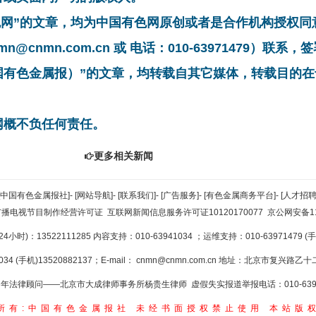
有色网”的文章，均为中国有色网原创或者是合作机构授权
cnmn.com.cn 或 电话：010-63971479）联
中国有色金属报）”的文章，均转载自其它媒体，转载目的
网概不负任何责任。
更多相关新闻
[中国有色金属报社]
-
[网站导航]
-
[联系我们]
-
[广告服务]
-
[有色金属商务平台]
-
[人才招聘
广播电视节目制作经营许可证
互联网新闻信息服务许可证10120170077
京公网安备110
小时)：13522111285 内容支持：010-63941034
；运维支持：010-63971479 (手机
34 (手机)13520882137；E-mail：
cnmn@cnmn.com.cn
地址：北京市复兴路乙十二
年法律顾问——北京市大成律师事务所杨贵生律师 虚假失实报道举报电话：010-6394
所有:中国有色金属报社
未经书面授权禁止使用
本站版