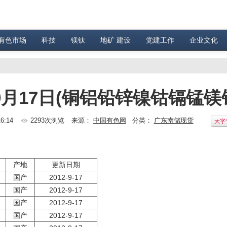
有色市场
科技
镁钛
地矿 建设
党建工作
企业文化
9月17日(铜铝铅锌镍钴镉锰镁
6:14
2293次浏览
来源：
中国有色网
分类：
广东南储现货
大字
产地
更新日期
国产
2012-9-17
国产
2012-9-17
国产
2012-9-17
国产
2012-9-17