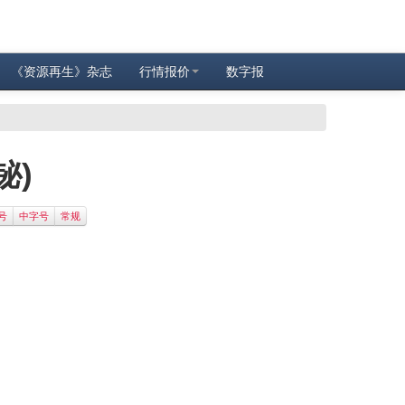
《资源再生》杂志
行情报价
数字报
铋)
号
中字号
常规