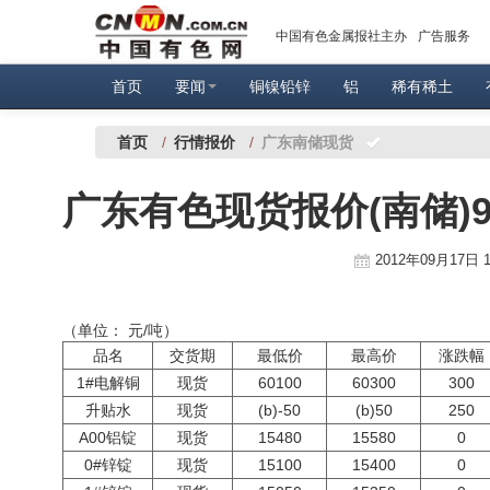
中国有色金属报社主办
广告服务
首页
要闻
铜镍铅锌
铝
稀有稀土
首页
/
行情报价
/
广东南储现货
广东有色现货报价(南储)
2012年09月17日 1
（单位： 元/吨）
品名
交货期
最低价
最高价
涨跌幅
1#电解铜
现货
60100
60300
300
升贴水
现货
(b)-50
(b)50
250
A00铝锭
现货
15480
15580
0
0#锌锭
现货
15100
15400
0