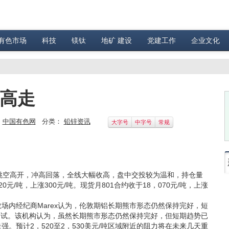
有色市场
科技
镁钛
地矿 建设
党建工作
企业文化
开高走
：
中国有色网
分类：
铅锌资讯
大字号
中字号
常规
空高开，冲高回落，全线大幅收高，盘中交投较为温和，持仓量
20元/吨，上涨300元/吨。现货月801合约收于18，070元/吨，上涨
内经纪商Marex认为，伦敦期铝长期熊市形态仍然保持完好，短
受到测试。该机构认为，虽然长期熊市形态仍然保持完好，但短期趋势已
。预计2，520至2，530美元/吨区域附近的阻力将在未来几天重