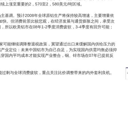
涨至重要的2，570至2，580美元/吨区域。
基调。预计2008年全球原铝生产将保持较高增速，主要增量依
在加快。但消费前景比较悲观，在经济发展与通货膨胀之间，承受次
所以欧美铝市在08年1-2季度消费疲软，3-4季度有回升可能；
国家可能继续调降整退税政策，冀望通过出口来缓解国内供给压力的
铝产业定位：未来中国铝市为自己自足，为实现国内供需均衡必须抑
穿国内平均成本才能实现产业整合，铜、锌市场在07年已提前反
能过剩与全球消费疲软，重点关注比价调整带来的内外套利良机。