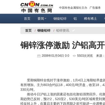
中国有色金属报社主办
广告服务
首页
要闻
铜镍铅锌
铝
稀有稀土
首页
/
铜镍铅锌
/
铅锌资讯
铜锌涨停激励 沪铝高
2008年01月04日 0:0
5503次浏览
来源
受期铜期锌全线封于涨停激励，1月4日上海期铝早盘跳
有所增加。主力803合约以18，400元/吨开盘，收至18，4
330元/吨。
推动今日沪铝上涨的因素还包括伦敦铝强势回升。伦敦场
期趋势已反转，预计2，520至2，530美元/吨区域将
经反转上升，在重启主要的下跌周期之前可能进一步调整走强