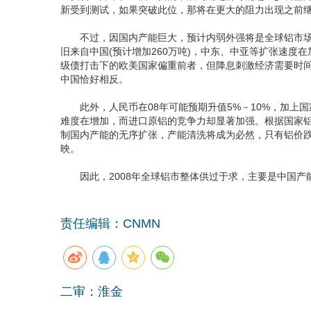
新受到测试，如果突破此位，那将在更大的阻力出现之前继续上
不过，因国内产能巨大，预计内弱外强将是全球铝市场主
旧来自中国(预计增加260万吨)，中东、中亚等扩张速度
级债打击下的欧美国家偏重前者，但降息刺激经济需要时间，
中国恰好相反。
此外，人民币在08年可能预期升值5%－10%，加上
难度在增加，而进口原铝的竞争力却显著加强。根据国家
制国内产能的无序扩张，产能清洗将成为必然，只有铝价跌
映。
因此，2008年全球铝市整体供过于求，主要是中国产
责任编辑：CNMN
二审：淮金