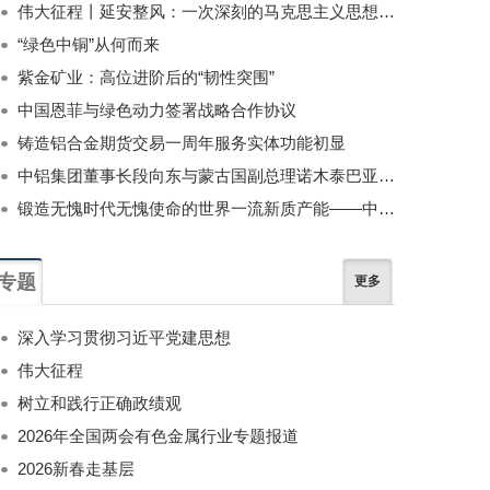
伟大征程丨延安整风：一次深刻的马克思主义思想教育运动
“绿色中铜”从何而来
紫金矿业：高位进阶后的“韧性突围”
中国恩菲与绿色动力签署战略合作协议
铸造铝合金期货交易一周年服务实体功能初显
中铝集团董事长段向东与蒙古国副总理诺木泰巴亚尔举行会谈
锻造无愧时代无愧使命的世界一流新质产能——中国有色金属工业的战略应对与破局之道（二）
专题
更多
深入学习贯彻习近平党建思想
伟大征程
树立和践行正确政绩观
2026年全国两会有色金属行业专题报道
2026新春走基层