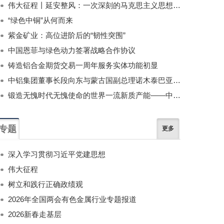
伟大征程丨延安整风：一次深刻的马克思主义思想教育运动
“绿色中铜”从何而来
紫金矿业：高位进阶后的“韧性突围”
中国恩菲与绿色动力签署战略合作协议
铸造铝合金期货交易一周年服务实体功能初显
中铝集团董事长段向东与蒙古国副总理诺木泰巴亚尔举行会谈
锻造无愧时代无愧使命的世界一流新质产能——中国有色金属工业的战略应对与破局之道（二）
专题
更多
深入学习贯彻习近平党建思想
伟大征程
树立和践行正确政绩观
2026年全国两会有色金属行业专题报道
2026新春走基层