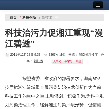
首页
中国有色金属报社主办
广告服务
首页
/
科技创新
/
新技术
要闻
科技治污力促湘江重现“漫
铜镍铅锌
江碧透”
铝
稀有稀土
2011年12月28日 9:35
5367次浏览
来源：
湖南省科技厅
分
类：
新技术
大字号
中字号
常规
有色市场
科技
按照省委、省政府的部署要求，湖南省科
镁钛
技厅把湘江流域重金属污染防治技术创新作为当前
地矿 建设
科技工作的重中之重,主动谋划、积极作为,为科学规
划污染治理工作，缓解湘江污染严峻形势，促进湘
党建工作