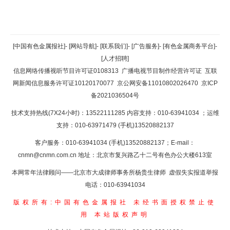
返回顶部
[中国有色金属报社]
-
[网站导航]
-
[联系我们]
-
[广告服务]
-
[有色金属商务平台]
-
[人才招聘]
返回首页
信息网络传播视听节目许可证0108313
广播电视节目制作经营许可证
互联
网新闻信息服务许可证10120170077
京公网安备11010802026470
京ICP
备2021036504号
技术支持热线(7X24小时)：13522111285 内容支持：010-63941034
；运维
支持：010-63971479 (手机)13520882137
客户服务：010-63941034 (手机)13520882137；E-mail：
cnmn@cnmn.com.cn
地址：北京市复兴路乙十二号有色办公大楼613室
本网常年法律顾问——北京市大成律师事务所杨贵生律师 虚假失实报道举报
电话：010-63941034
版权所有:中国有色金属报社
未经书面授权禁止使
用
本站版权声明