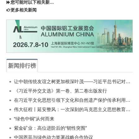
您可能对以下相关新闻同样感兴趣
更多相关新闻
新闻排行榜
一周
每月
让中朝传统友谊之树更加根深叶茂——习近平总书记对朝鲜进行国事访问纪实
《习近平外交文选》第一卷、第二卷出版发行
在习近平文化思想引领下文化和自然遗产保护传承利用工作开创新局面
伟大征程丨延安整风：一次深刻的马克思主义思想教育运动
“绿色中铜”从何而来
紫金矿业：高位进阶后的“韧性突围”
中国恩菲与绿色动力签署战略合作协议