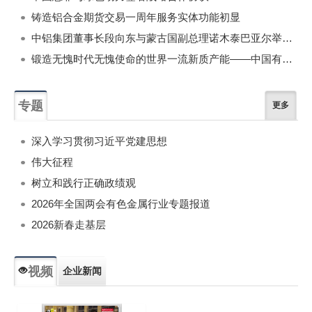
铸造铝合金期货交易一周年服务实体功能初显
中铝集团董事长段向东与蒙古国副总理诺木泰巴亚尔举行会谈
锻造无愧时代无愧使命的世界一流新质产能——中国有色金属工业的战略应对与破局之道（二）
专题
更多
深入学习贯彻习近平党建思想
伟大征程
树立和践行正确政绩观
2026年全国两会有色金属行业专题报道
2026新春走基层
视频
企业新闻
专题新闻
人物专访