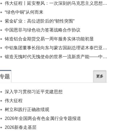
伟大征程丨延安整风：一次深刻的马克思主义思想教育运动
“绿色中铜”从何而来
紫金矿业：高位进阶后的“韧性突围”
中国恩菲与绿色动力签署战略合作协议
铸造铝合金期货交易一周年服务实体功能初显
中铝集团董事长段向东与蒙古国副总理诺木泰巴亚尔举行会谈
锻造无愧时代无愧使命的世界一流新质产能——中国有色金属工业的战略应对与破局之道（二）
专题
更多
深入学习贯彻习近平党建思想
伟大征程
树立和践行正确政绩观
2026年全国两会有色金属行业专题报道
2026新春走基层