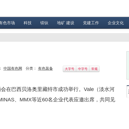
有色市场
科技
镁钛
地矿 建设
党建工作
企业文化
：
中国有色网
分类：
有色装备
大字号
中字号
常规
会在巴西贝洛奥里藏特市成功举行。Vale（淡水河
USIMINAS、MMX等近60名企业代表应邀出席，共同见