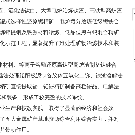
、氯化法钛白、大型电炉冶炼钛渣、高钛型高炉渣
罐式选择性还原铌精矿—电炉熔分冶炼低级铌铁合
炼锌提铟及铁源材料冶炼、低品位黑白钨混合精矿
化示范工程，显著提升了难处理矿物冶炼技术和装
材料、等离子熔融还原高钛型高炉渣制备钛硅合
蒸馏法处理铅阳极泥制备胶体五氧化二锑、铁渣溶解法
精矿直接提取铋、钼铋精矿制备高档铋品、电解法
艺和装备，形成了较完整的技术系统。
生产和技改实践，取得了显著的经济和社会效
了五大金属矿产基地资源综合利用综合实力，并对
范带动作用。