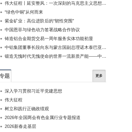
伟大征程丨延安整风：一次深刻的马克思主义思想教育运动
“绿色中铜”从何而来
紫金矿业：高位进阶后的“韧性突围”
中国恩菲与绿色动力签署战略合作协议
铸造铝合金期货交易一周年服务实体功能初显
中铝集团董事长段向东与蒙古国副总理诺木泰巴亚尔举行会谈
锻造无愧时代无愧使命的世界一流新质产能——中国有色金属工业的战略应对与破局之道（二）
专题
更多
深入学习贯彻习近平党建思想
伟大征程
树立和践行正确政绩观
2026年全国两会有色金属行业专题报道
2026新春走基层