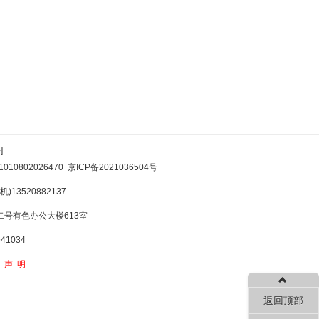
]
10802026470
京ICP备2021036504号
)13520882137
号有色办公大楼613室
1034
权声明
返回顶部