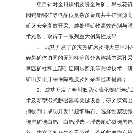
项目针对金川镍铜及贵金属矿、攀枝花钒钛
园钨钼铋矿等低品位复杂多金属共生矿资源高
矿床安全高效开采、难处理矿物高效选别与强
术难题，取得了一系列重大创新性成果：
1、成功开发了多灾源矿床及特大空区环境
碎裂矿体协同的无间柱分段分条连续中深孔采
盘区矿柱和上部矿层同步回采等关键技术，研
矿山安全开采保障程度及回采率显著提高；
2、成功开发了金川低品位硫化镍矿选矿工
术及新型湿式脱磁器等关键设备；研究探索出
捕收剂；成功开发出超细锡石、选择性絮凝微
选尾矿选白钨、白钨浮选－浮选尾矿磁选黑钨
备。建立了多条生产示范线，选矿收率均有较