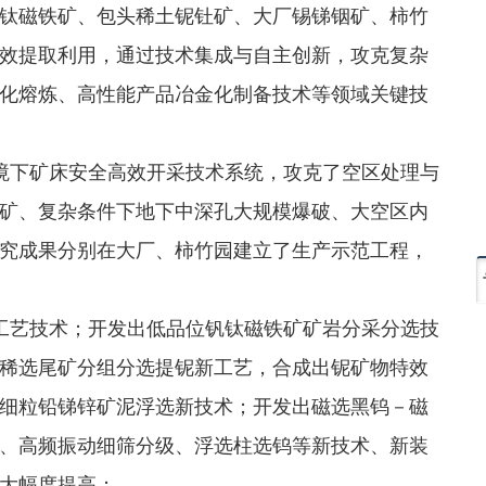
磁铁矿、包头稀土铌钍矿、大厂锡锑铟矿、柿竹
效提取利用，通过技术集成与自主创新，攻克复杂
化熔炼、高性能产品冶金化制备技术等领域关键技
下矿床安全高效开采技术系统，攻克了空区处理与
矿、复杂条件下地下中深孔大规模爆破、大空区内
究成果分别在大厂、柿竹园建立了生产示范工程，
艺技术；开发出低品位钒钛磁铁矿矿岩分采分选技
稀选尾矿分组分选提铌新工艺，合成出铌矿物特效
细粒铅锑锌矿泥浮选新技术；开发出磁选黑钨－磁
、高频振动细筛分级、浮选柱选钨等新技术、新装
大幅度提高；