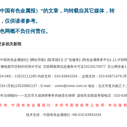
非中国有色金属报）”的文章，均转载自其它媒体，转
，仅供读者参考。
色网概不负任何责任。
更多相关新闻
[中国有色金属报社]
-
[网站导航]
-
[联系我们]
-
[广告服务]
-
[有色金属商务平台]
-
[人才招聘
广播电视节目制作经营许可证
互联网新闻信息服务许可证10120170077
京公网安备110
小时)：13522111285 内容支持：010-63941034
；运维支持：010-63971479 (手机
34 (手机)13520882137；E-mail：
cnmn@cnmn.com.cn
地址：北京市复兴路乙十二
年法律顾问——北京市大成律师事务所杨贵生律师 虚假失实报道举报电话：010-6394
所有:中国有色金属报社
未经书面授权禁止使用
本站版
技术支持：中国有色金属报社
+86-010-63941034